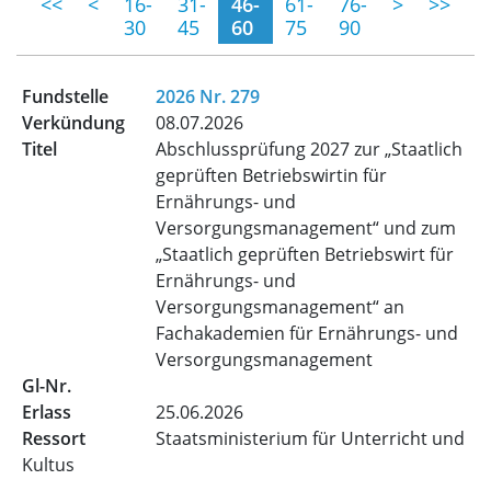
(momentane Seite)
<<
<
16-
31-
46-
61-
76-
>
>>
30
45
60
75
90
2026 Nr. 279
08.07.2026
Abschlussprüfung 2027 zur „Staatlich
geprüften Betriebswirtin für
Ernährungs- und
Versorgungsmanagement“ und zum
„Staatlich geprüften Betriebswirt für
Ernährungs- und
Versorgungsmanagement“ an
Fachakademien für Ernährungs- und
Versorgungsmanagement
25.06.2026
Staatsministerium für Unterricht und
Kultus