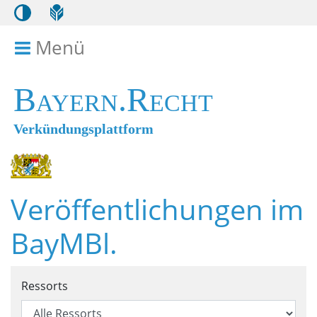
Menü
Menü ein- bzw. ausklappen
Bayern.Recht
Verkündungsplattform
Veröffentlichungen im
BayMBl.
Suchformular für Veröffentl
Ressorts