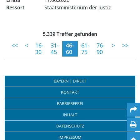
17.06.2026
Staatsministerium der Justiz
Trefferliste für Veröffentlic
5.339 Treffer gefunden
(momentane Seite)
<<
<
16-
31-
46-
61-
76-
>
>>
30
45
60
75
90
BAYERN | DIREKT
KONTAKT
BARRIEREFREI
INHALT
DATENSCHUTZ
IMPRESSUM