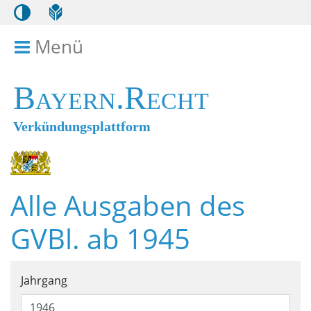
Menü
Menü ein- bzw. ausklappen
Bayern.Recht
Verkündungsplattform
Alle Ausgaben des
GVBl. ab 1945
Suchformular für alle Ausga
Jahrgang