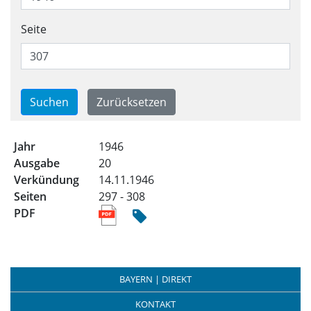
Seite
Trefferliste für alle Ausgabe
1946
20
14.11.1946
297 - 308
BAYERN | DIREKT
KONTAKT