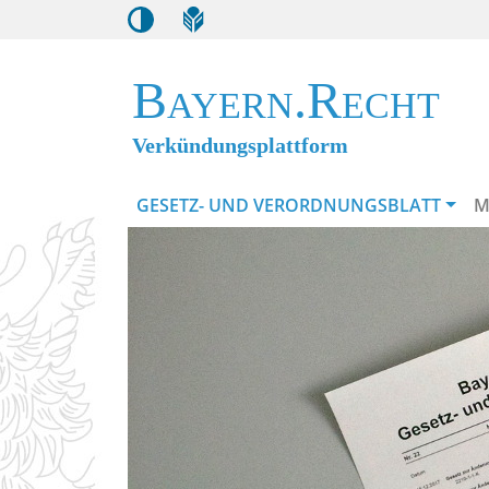
Bayern.Recht
Verkündungsplattform
GESETZ- UND VERORDNUNGSBLATT
M