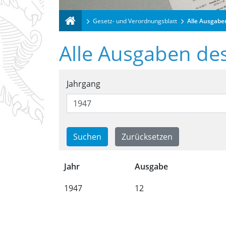
Gesetz- und Verordnungsblatt
Alle Ausgabe
Alle Ausgaben de
Suchformular für alle
Jahrgang
Trefferliste für alle 
Jahr
Ausgabe
1947
12