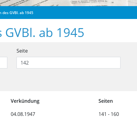
n des GVBl. ab 1945
s GVBl. ab 1945
 Ausgaben des GVBl. ab 1945
Seite
Ausgaben des GVBl. ab 1945
Verkündung
Seiten
04.08.1947
141 - 160