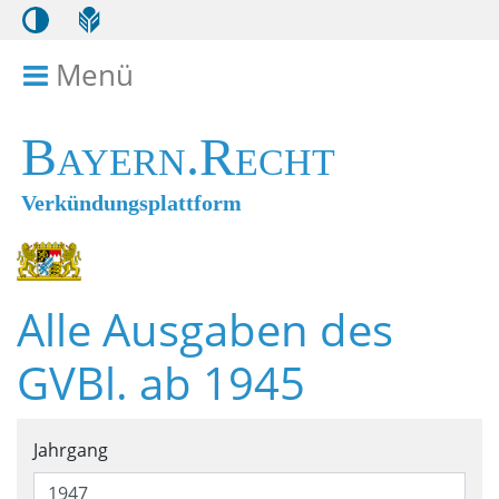
Menü
Menü ein- bzw. ausklappen
Bayern.Recht
Verkündungsplattform
Alle Ausgaben des
GVBl. ab 1945
Suchformular für alle Ausga
Jahrgang