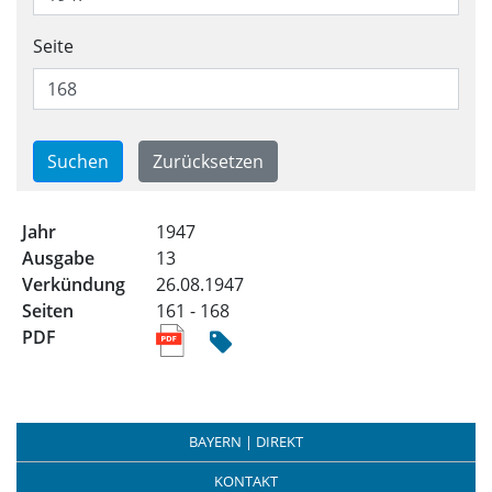
Seite
Trefferliste für alle Ausgabe
1947
13
26.08.1947
161 - 168
BAYERN | DIREKT
KONTAKT