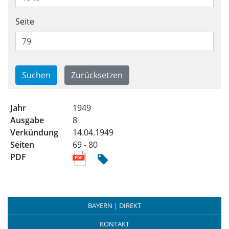
Seite
Trefferliste für alle Ausgabe
1949
8
14.04.1949
69 - 80
BAYERN | DIREKT
KONTAKT