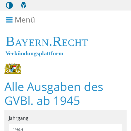
Menü
Menü ein- bzw. ausklappen
Bayern.Recht
Verkündungsplattform
Alle Ausgaben des
GVBl. ab 1945
Suchformular für alle Ausga
Jahrgang