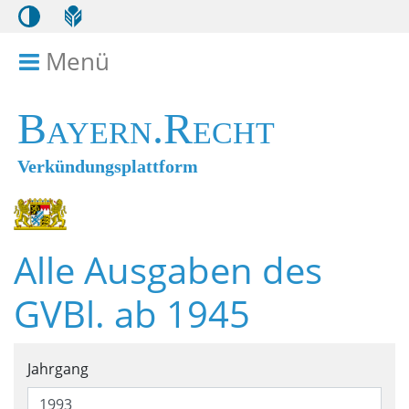
Menü
Menü ein- bzw. ausklappen
Bayern.Recht
Verkündungsplattform
Alle Ausgaben des
GVBl. ab 1945
Suchformular für alle Ausga
Jahrgang