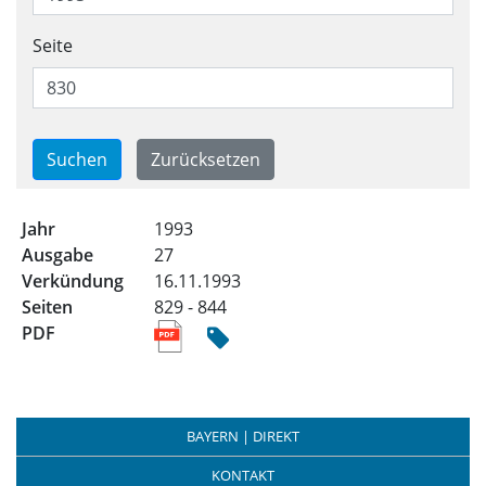
Seite
Trefferliste für alle Ausgabe
1993
27
16.11.1993
829 - 844
BAYERN | DIREKT
KONTAKT