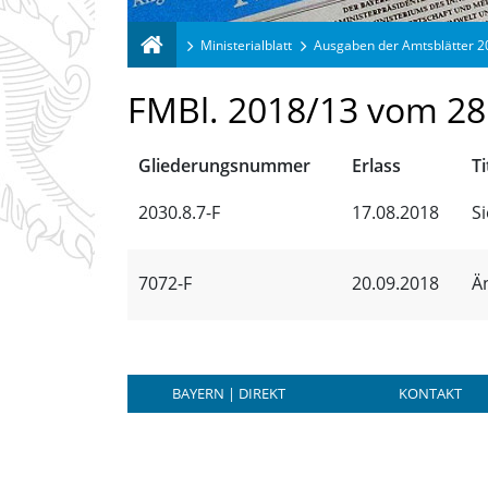
Ministerialblatt
Ausgaben der Amtsblätter 
FMBl. 2018/13 vom 28
Gliederungsnummer
Erlass
Ti
2030.8.7-F
17.08.2018
S
7072-F
20.09.2018
Ä
BAYERN | DIREKT
KONTAKT