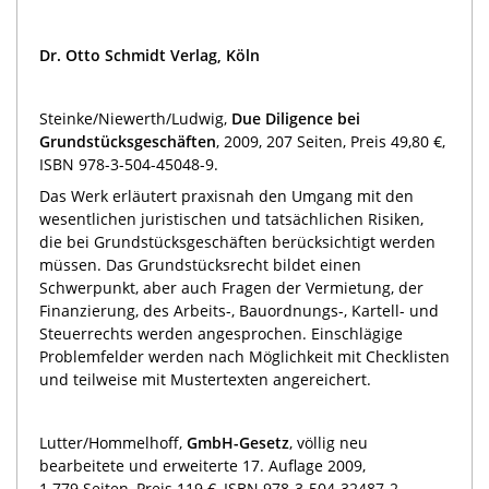
Dr. Otto Schmidt Verlag, Köln
Steinke/Niewerth/Ludwig,
Due Diligence bei
Grundstücksgeschäften
, 2009, 207 Seiten, Preis 49,80 €,
ISBN 978-3-504-45048-9.
Das Werk erläutert praxisnah den Umgang mit den
wesentlichen juristischen und tatsächlichen Risiken,
die bei Grundstücksgeschäften berücksichtigt werden
müssen. Das Grundstücksrecht bildet einen
Schwerpunkt, aber auch Fragen der Vermietung, der
Finanzierung, des Arbeits-, Bauordnungs-, Kartell- und
Steuerrechts werden angesprochen. Einschlägige
Problemfelder werden nach Möglichkeit mit Checklisten
und teilweise mit Mustertexten angereichert.
Lutter/Hommelhoff,
GmbH-Gesetz
, völlig neu
bearbeitete und erweiterte 17. Auflage 2009,
1.779 Seiten, Preis 119 €, ISBN 978-3-504-32487-2.