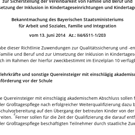
zur Sicherstellung der Vereinbarkeit von Familie und Beruf und
etzung der Inklusion in Kindertageseinrichtungen und Kindertag
Bekanntmachung des Bayerischen Staatsministeriums
für Arbeit und Soziales, Familie und Integration
vom 13. Juni 2014 Az.: II4/6511-1/203
be dieser Richtlinie Zuwendungen zur Qualitätssicherung und -en
 Familie und Beruf und zur Umsetzung der Inklusion in Kindertage
ch im Rahmen der hierfür zweckbestimmt im Einzelplan 10 verfüg
ehrkräfte und sonstige Quereinsteiger mit einschlägig akademi
chförderung vor der Schule
e Quereinsteiger mit einschlägig akademischem Abschluss sollen fü
er Großtagespflege nach erfolgreicher Weiterqualifizierung dazu b
chulvorbereitung auf den Übergang der betreuten Kinder von der 
2
reiten.
Ferner sollen für die Zeit der Qualifizierung die darauf e
der Großtagespflege beschäftigten Teilnehmer durch staatliche Zu