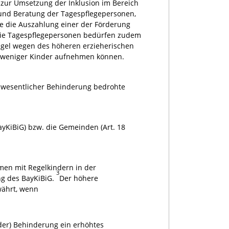
 zur Umsetzung der Inklusion im Bereich
ng und Beratung der Tagespflegepersonen,
ie die Auszahlung einer der Förderung
ie Tagespflegepersonen bedürfen zudem
r Regel wegen des höheren erzieherischen
t weniger Kinder aufnehmen können.
 wesentlicher Behinderung bedrohte
ayKiBiG) bzw. die Gemeinden (Art. 18
men mit Regelkindern in der
3
g des BayKiBiG.
Der höhere
währt, wenn
nder) Behinderung ein erhöhtes