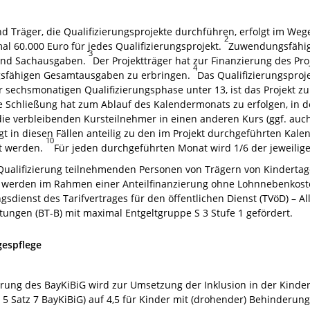
räger, die Qualifizierungsprojekte durchführen, erfolgt im Wege
2
al 60.000 Euro für jedes Qualifizierungsprojekt.
Zuwendungsfähig 
3
 und Sachausgaben.
Der Projektträger hat zur Finanzierung des Pr
4
sfähigen Gesamtausgaben zu erbringen.
Das Qualifizierungsproj
sechsmonatigen Qualifizierungsphase unter 13, ist das Projekt zu
e Schließung hat zum Ablauf des Kalendermonats zu erfolgen, in d
t, die verbleibenden Kursteilnehmer in einen anderen Kurs (ggf. auc
gt in diesen Fällen anteilig zu den im Projekt durchgeführten Kal
10
t werden.
Für jeden durchgeführten Monat wird 1/6 der jeweili
ualifizierung teilnehmenden Personen von Trägern von Kindertage
 werden im Rahmen einer Anteilfinanzierung ohne Lohnnebenkost
ngsdienst des Tarifvertrages für den öffentlichen Dienst (TVöD) –
tungen (BT-B) mit maximal Entgeltgruppe S 3 Stufe 1 gefördert.
gespflege
erung des BayKiBiG wird zur Umsetzung der Inklusion in der Kinder
. 5 Satz 7 BayKiBiG) auf 4,5 für Kinder mit (drohender) Behinderu