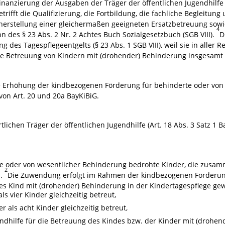
Finanzierung der Ausgaben der Träger der öffentlichen Jugendhilfe
etrifft die Qualifizierung, die Fortbildung, die fachliche Begleitu
icherstellung einer gleichermaßen geeigneten Ersatzbetreuung sow
4
 des § 23 Abs. 2 Nr. 2 Achtes Buch Sozialgesetzbuch (SGB VIII).
D
ng des Tagespflegeentgelts (§ 23 Abs. 1 SGB VIII), weil sie in alle
ie Betreuung von Kindern mit (drohender) Behinderung insgesam
e Erhöhung der kindbezogenen Förderung für behinderte oder von
von Art. 20 und 20a BayKiBiG.
chen Träger der öffentlichen Jugendhilfe (Art. 18 Abs. 3 Satz 1 B
e oder von wesentlicher Behinderung bedrohte Kinder, die zusam
2
n.
Die Zuwendung erfolgt im Rahmen der kindbezogenen Förderun
des Kind mit (drohender) Behinderung in der Kindertagespflege ge
s vier Kinder gleichzeitig betreut,
r als acht Kinder gleichzeitig betreut,
endhilfe für die Betreuung des Kindes bzw. der Kinder mit (drohe