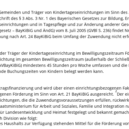
meinden und Träger von Kindertageseinrichtungen im Sinn des Ar
hrift des § 3 Abs. 3 Nr. 1 des Bayerischen Gesetzes zur Bildung, 
seinrichtungen und in Tagespflege und zur Änderung anderer Gese
setz – BayKiBiG und ÄndG) vom 8. Juli 2005 (GVBl S. 236) findet 
ung nach Art. 24 BayKiBiG beim Umfang der Zuwendung nicht erfolgt
 der Träger der Kindertageseinrichtung im Bewilligungszeitraum 
richtung im gesamten Bewilligungszeitraum (außerhalb der Schließze
4 AVBayKiBiG) mindestens 45 Stunden pro Woche umfassen und die
nde Buchungszeiten von Kindern belegt werden kann.
tragsfinanzierung und wird über einen einrichtungsbezogenen Fak
2
genen Förderung im Sinn von Art. 21 BayKiBiG ausgereicht.
Der e
richtungen, die die Zuwendungsvoraussetzungen erfüllen, rückwirk
aatsministerium für Arbeit und Soziales, Familie und Integration 
 für Landesentwicklung und Heimat festgelegt und bekannt gemach
 Division wie folgt:
s Haushalts zur Verfügung stehenden Mittel für die Förderung vo