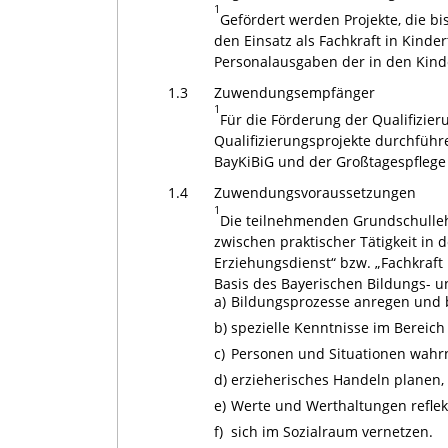
1
Gefördert werden Projekte, die b
den Einsatz als Fachkraft in Kinde
Personalausgaben der in den Kinde
1.3
Zuwendungsempfänger
1
Für die Förderung der Qualifiz
Qualifizierungsprojekte durchführ
BayKiBiG und der Großtagespflege
1.4
Zuwendungsvoraussetzungen
1
Die teilnehmenden Grundschulleh
zwischen praktischer Tätigkeit in
Erziehungsdienst“ bzw. „Fachkraft
Basis des Bayerischen Bildungs- u
a)
Bildungsprozesse anregen und b
b)
spezielle Kenntnisse im Bereich
c)
Personen und Situationen wahr
d)
erzieherisches Handeln planen, 
e)
Werte und Werthaltungen reflekt
f)
sich im Sozialraum vernetzen.