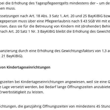
wobei die Erhöhung des Tagespflegeentgelts mindestens der – um d
hen muss.
tzungen nach Art. 18 Abs. 3 Satz 1, Art. 20 und 25 BayKiBiG bzw. A
legeperson muss über eine Pflegeerlaubnis nach § 43 SGB VIII mit 
en, dass sie für die Betreuung von Kindern mit (drohender) Behi
ach Art. 20 Satz 1 Nr. 3 BayKiBiG bleibt die Erhöhung des Gewicht
inanzierung durch eine Erhöhung des Gewichtungsfaktors von 1,3 a
 21 BayKiBiG).
 von Kindertageseinrichtungen
ungszeiten bei Kindertageseinrichtungen angewiesen, weil sie ein
e Lage versetzt werden, bei Bedarf lange Öffnungszeiten anzubiet
rwerbstätigkeit zu leisten.
ichtungen, die ganzjährig Öffnungszeiten von mindestens 45 Stun