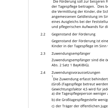
Die Förderung soll zur besseren 
3
der Tagespflege beitragen.
Dies b
die Vermittlung der Kinder, die S
angemessenen Geldleistung im Sinn
eines Ausgleichs bei der Feststellu
und pflegerischen Aufwands für d
2.2
Gegenstand der Förderung
Gegenstand der Förderung ist ein
Kinder in der Tagespflege im Sinn 
2.3
Zuwendungsempfänger
Zuwendungsempfänger sind die örtli
Abs. 2 Satz 1 BayKiBiG).
2.4
Zuwendungsvoraussetzungen
1
Die Zuwendung erfasst behindert
(Groß-)Tagespflege betreut werde
Gewichtungsfaktor 4,5 wird für je
a)
die Tagespflegeperson weniger al
b)
die Großtagespflegestelle wenige
c)
der Träger der öffentlichen Jug