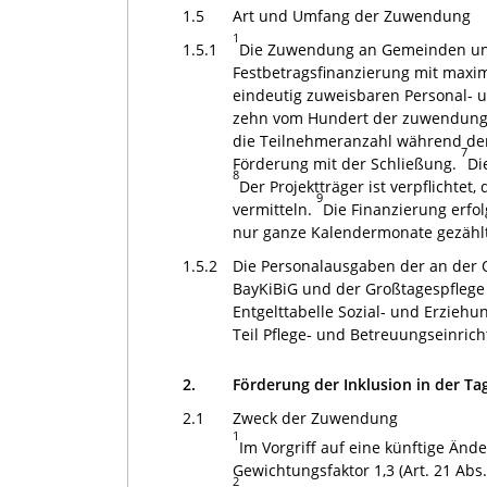
1.5
Art und Umfang der Zuwendung
1
1.5.1
Die Zuwendung an Gemeinden und T
Festbetragsfinanzierung mit maxim
eindeutig zuweisbaren Personal-
zehn vom Hundert der zuwendung
die Teilnehmeranzahl während der 
7
Förderung mit der Schließung.
Di
8
Der Projektträger ist verpflichte
9
vermitteln.
Die Finanzierung erfol
nur ganze Kalendermonate gezähl
1.5.2
Die Personalausgaben der an der Q
BayKiBiG und der Großtagespflege
Entgelttabelle Sozial- und Erziehu
Teil Pflege- und Betreuungseinrich
2.
Förderung der Inklusion in der Ta
2.1
Zweck der Zuwendung
1
Im Vorgriff auf eine künftige Änd
Gewichtungsfaktor 1,3 (Art. 21 Abs
2