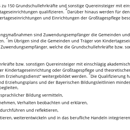
is zu 150 Grundschullehrkräfte und sonstige Quereinsteiger mit e
2
rtageseinrichtungen qualifizieren.
Darüber hinaus werden für den 
rtageseinrichtungen und Einrichtungen der Großtagespflege besch
ierungsmaßnahmen sind Zuwendungsempfänger die Gemeinden und 
2
en.
Im Übrigen sind die Gemeinden und Träger von Kindertagesein
 Zuwendungsempfänger, welche die Grundschullehrkräfte bzw. son
rkräfte bzw. sonstigen Quereinsteiger mit einschlägig akademisc
 der Kindertageseinrichtung oder Großtagespflege und theoretische
2
 im Erziehungsdienst“ weitergebildet werden.
Die Qualifizierung 
nd Erziehungsplans und der Bayerischen Bildungsleitlinien minde
egleiten,
 sprachlicher Bildung vermitteln,
nehmen, Verhalten beobachten und erklären,
durchführen und reflektieren,
ieren, weiterentwickeln und in das berufliche Handeln integriere