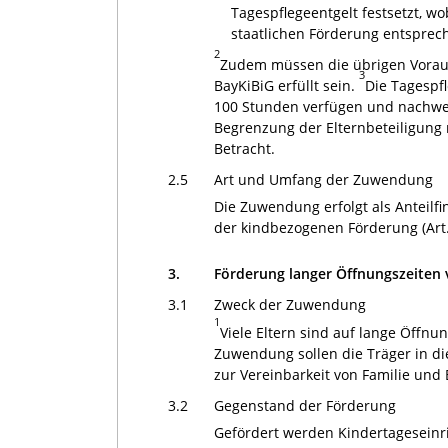
Tagespflegeentgelt festsetzt, 
staatlichen Förderung entsprec
2
Zudem müssen die übrigen Vorausse
3
BayKiBiG erfüllt sein.
Die Tagespf
100 Stunden verfügen und nachweis
Begrenzung der Elternbeteiligung n
Betracht.
2.5
Art und Umfang der Zuwendung
Die Zuwendung erfolgt als Anteilf
der kindbezogenen Förderung (Art.
3.
Förderung langer Öffnungszeiten
3.1
Zweck der Zuwendung
1
Viele Eltern sind auf lange Öffn
Zuwendung sollen die Träger in di
zur Vereinbarkeit von Familie und E
3.2
Gegenstand der Förderung
Gefördert werden Kindertageseinr