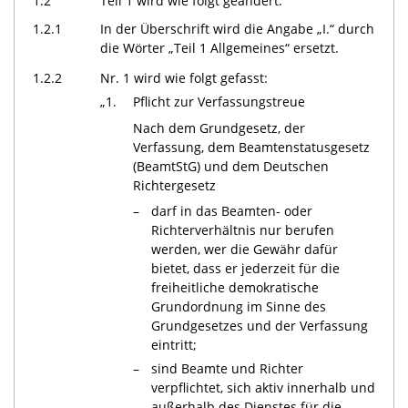
1.2
Teil 1 wird wie folgt geändert:
1.2.1
In der Überschrift wird die Angabe „I.“ durch
die Wörter „Teil 1 Allgemeines“ ersetzt.
1.2.2
Nr. 1 wird wie folgt gefasst:
„1.
Pflicht zur Verfassungstreue
Nach dem Grundgesetz, der
Verfassung, dem Beamtenstatusgesetz
(BeamtStG) und dem Deutschen
Richtergesetz
–
darf in das Beamten- oder
Richterverhältnis nur berufen
werden, wer die Gewähr dafür
bietet, dass er jederzeit für die
freiheitliche demokratische
Grundordnung im Sinne des
Grundgesetzes und der Verfassung
eintritt;
–
sind Beamte und Richter
verpflichtet, sich aktiv innerhalb und
außerhalb des Dienstes für die