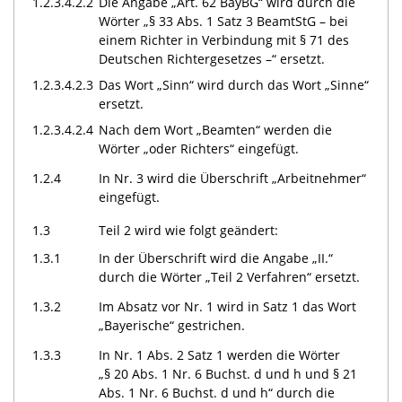
1.2.3.4.2.2
Die Angabe „Art. 62 BayBG“ wird durch die
Wörter „§ 33 Abs. 1 Satz 3 BeamtStG – bei
einem Richter in Verbindung mit § 71 des
Deutschen Richtergesetzes –“ ersetzt.
1.2.3.4.2.3
Das Wort „Sinn“ wird durch das Wort „Sinne“
ersetzt.
1.2.3.4.2.4
Nach dem Wort „Beamten“ werden die
Wörter „oder Richters“ eingefügt.
1.2.4
In Nr. 3 wird die Überschrift „Arbeitnehmer“
eingefügt.
1.3
Teil 2 wird wie folgt geändert:
1.3.1
In der Überschrift wird die Angabe „II.“
durch die Wörter „Teil 2 Verfahren“ ersetzt.
1.3.2
Im Absatz vor Nr. 1 wird in Satz 1 das Wort
„Bayerische“ gestrichen.
1.3.3
In Nr. 1 Abs. 2 Satz 1 werden die Wörter
„§ 20 Abs. 1 Nr. 6 Buchst. d und h und § 21
Abs. 1 Nr. 6 Buchst. d und h“ durch die