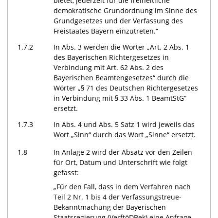
bietet, jederzeit für die freiheitliche
demokratische Grundordnung im Sinne des
Grundgesetzes und der Verfassung des
Freistaates Bayern einzutreten.“
1.7.2
In Abs. 3 werden die Wörter „Art. 2 Abs. 1
des Bayerischen Richtergesetzes in
Verbindung mit Art. 62 Abs. 2 des
Bayerischen Beamtengesetzes“ durch die
Wörter „§ 71 des Deutschen Richtergesetzes
in Verbindung mit § 33 Abs. 1 BeamtStG“
ersetzt.
1.7.3
In Abs. 4 und Abs. 5 Satz 1 wird jeweils das
Wort „Sinn“ durch das Wort „Sinne“ ersetzt.
1.8
In Anlage 2 wird der Absatz vor den Zeilen
für Ort, Datum und Unterschrift wie folgt
gefasst:
„Für den Fall, dass in dem Verfahren nach
Teil 2 Nr. 1 bis 4 der Verfassungstreue-
Bekanntmachung der Bayerischen
Staatsregierung (VerftöDBek) eine Anfrage