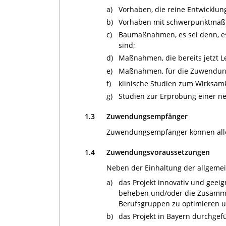
a)
Vorhaben, die reine Entwicklun
b)
Vorhaben mit schwerpunktmäßi
c)
Baumaßnahmen, es sei denn, es
sind;
d)
Maßnahmen, die bereits jetzt L
e)
Maßnahmen, für die Zuwendung
f)
klinische Studien zum Wirksam
g)
Studien zur Erprobung einer 
1.3
Zuwendungsempfänger
Zuwendungsempfänger können alle n
1.4
Zuwendungsvoraussetzungen
Neben der Einhaltung der allgemei
a)
das Projekt innovativ und geeig
beheben und/oder die Zusamme
Berufsgruppen zu optimieren u
b)
das Projekt in Bayern durchgefü