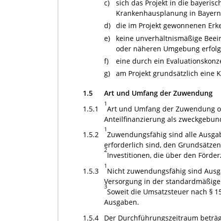
c)
sich das Projekt in die bayeri
Krankenhausplanung in Bayern
d)
die im Projekt gewonnenen Erk
e)
keine unverhältnismäßige Beei
oder näheren Umgebung erfolgt
f)
eine durch ein Evaluationskonz
g)
am Projekt grundsätzlich eine K
1.5
Art und Umfang der Zuwendung
1
1.5.1
Art und Umfang der Zuwendung or
Anteilfinanzierung als zweckgeb
1
1.5.2
Zuwendungsfähig sind alle Ausga
erforderlich sind, den Grundsätze
2
Investitionen, die über den Förde
1
1.5.3
Nicht zuwendungsfähig sind Ausg
Versorgung in der standardmäßige
3
Soweit die Umsatzsteuer nach § 1
Ausgaben.
1.5.4
Der Durchführungszeitraum beträg