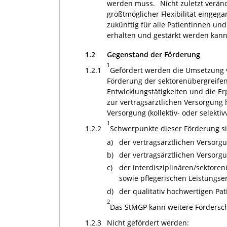
werden muss.
Nicht zuletzt verän
größtmöglicher Flexibilität einge
zukünftig für alle Patientinnen u
erhalten und gestärkt werden kann
1.2
Gegenstand der Förderung
1
1.2.1
Gefördert werden die Umsetzung 
Förderung der sektorenübergreifen
Entwicklungstätigkeiten und die E
zur vertragsärztlichen Versorgung
Versorgung (kollektiv- oder selekt
1
1.2.2
Schwerpunkte dieser Förderung si
a)
der vertragsärztlichen Versorg
b)
der vertragsärztlichen Versorg
c)
der interdisziplinären/sektor
sowie pflegerischen Leistungse
d)
der qualitativ hochwertigen Pa
2
Das StMGP kann weitere Fördersc
1.2.3
Nicht gefördert werden: