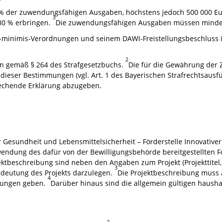
 % der zuwendungsfähigen Ausgaben, höchstens jedoch 500 000 E
3
30 % erbringen.
Die zuwendungsfähigen Ausgaben müssen mindes
e-minimis-Verordnungen und seinem DAWI-Freistellungsbeschluss in
2
on gemäß § 264 des Strafgesetzbuchs.
Die für die Gewährung der
 dieser Bestimmungen (vgl. Art. 1 des Bayerischen Strafrechtsaus
echende Erklärung abzugeben.
r Gesundheit und Lebensmittelsicherheit – Förderstelle Innovativ
wendung des dafür von der Bewilligungsbehörde bereitgestellten F
ektbeschreibung sind neben den Angaben zum Projekt (Projekttitel,
3
edeutung des Projekts darzulegen.
Die Projektbeschreibung muss a
4
zungen geben.
Darüber hinaus sind die allgemein gültigen hausha
2