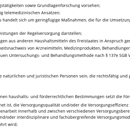
gstätigkeiten sowie Grundlagenforschung vorsehen;
g telemedizinischen Ansätzen;
 handelt sich um geringfügige Maßnahmen, die für die Umsetzung 
eistungen der Regelversorgung darstellen;
en aus anderen Haushaltsmitteln des Freistaates in Anspruch 
keitsnachweis von Arzneimitteln, Medizinprodukten, Behandlungen
neuen Untersuchungs- und Behandlungsmethode nach § 137e SGB V
atürlichen und juristischen Personen sein, die rechtsfähig und g
nen haushalts- und förderrechtlichen Bestimmungen setzt die Förd
net ist, die Versorgungsqualität und/oder die Versorgungseffizienz
narbeit innerhalb und zwischen verschiedenen Versorgungsbere
nd/oder interdisziplinäre und fachübergreifende Versorgungsmod
hrt wird;