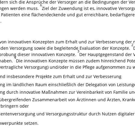
dern sich die Ansprüche der Versorger an die Bedingungen der Ver
6
gangen werden muss.
Ziel der Zuwendung ist es, innovative Versor
nd Patienten eine flächendeckende und gut erreichbare, bedarfsge
.
von innovativen Konzepten zum Erhalt und zur Verbesserung der 
2
den Versorgung sowie die begleitende Evaluation der Konzepte.
3
rprobung dieser innovativen Konzepte.
Der Hauptgegenstand der 
4
 haben.
Die innovativen Konzepte müssen zudem hinreichend Poten
ivvertragliche Versorgung) und/oder in die Pflege aufgenommen zu 
nd insbesondere Projekte zum Erhalt und zur Verbesserung
ung im ländlichen Raum einschließlich der Delegation von Leistun
ung durch innovative Maßnahmen zur Vereinbarkeit von Familie un
enübergreifenden Zusammenarbeit von Ärztinnen und Ärzten, Kra
rbringern oder
tientenversorgung und Versorgungsstruktur durch Nutzen digitale
hwerpunkte setzen.