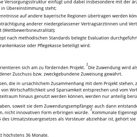
sche Versorgungsstruktur einfügt und dabei insbesondere mit der ä
 in Übereinstimmung steht;
enntnisse auf andere bayerische Regionen übertragen werden kön
nträchtigung anderer niedergelassener Vertragsärztinnen und Ver
 (Wettbewerbsneutralität);
ept nach methodischen Standards belegte Evaluation durchgeführt
rankenkasse oder Pflegekasse beteiligt wird.
2
ientieren sich am zu fördernden Projekt.
Die Zuwendung wird als
undener Zuschuss bzw. zweckgebundene Zuweisung gewährt.
ben, die in ursächlichem Zusammenhang mit dem Projekt stehen, z
n von Wirtschaftlichkeit und Sparsamkeit entsprechen und vom Vor
rzeitraum hinaus genutzt werden können, werden nur anteilig berüc
aben, soweit sie dem Zuwendungsempfänger auch dann entstande
2
n, nicht innovativen Form erbringen würde.
Kommunale Eigenregie
5 des Umsatzsteuergesetzes als Vorsteuer abziehbar ist, gehört s
t höchstens 36 Monate.