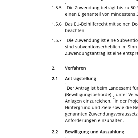
1
1.5.5
Die Zuwendung beträgt bis zu 50
einen Eigenanteil von mindestens 
1.5.6
Das EU-Beihilferecht mit seinen D
beachten.
1
1.5.7
Die Zuwendung ist eine Subventi
sind subventionserheblich im Sinn
Zuwendungsantrag ist eine entspr
2.
Verfahren
2.1
Antragstellung
1
Der Antrag ist beim Landesamt fü
(Bewilligungsbehörde) – unter Ver
2
Anlagen einzureichen.
In der Proj
Hintergrund und Ziele sowie die B
genannten Zuwendungsvorausset
Anforderungen einzuhalten.
2.2
Bewilligung und Auszahlung
1