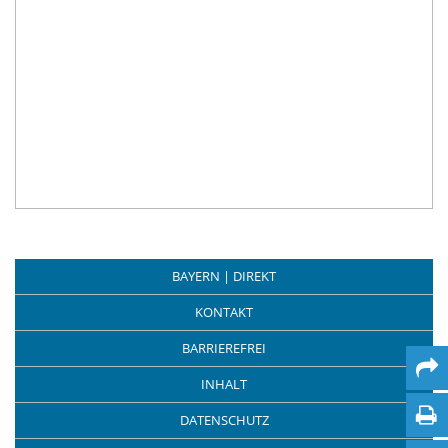
BAYERN | DIREKT
KONTAKT
BARRIEREFREI
INHALT
DATENSCHUTZ