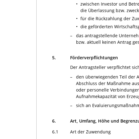
•
zwischen Investor und Betre
die Überlassung bzw. zweck
•
für die Rückzahlung der Zu
•
die geförderten Wirtschafts
–
das antragstellende Unterneh
bzw. aktuell keinen Antrag gest
5.
Förderverpflichtungen
Der Antragsteller verpflichtet sic
–
den überwiegenden Teil der A
Abschluss der Maßnahme aus d
oder personelle Verbindungen
Aufnahmekapazität von Erzeu
–
sich an Evaluierungsmaßnahmen
6.
Art, Umfang, Höhe und Begren
6.1
Art der Zuwendung