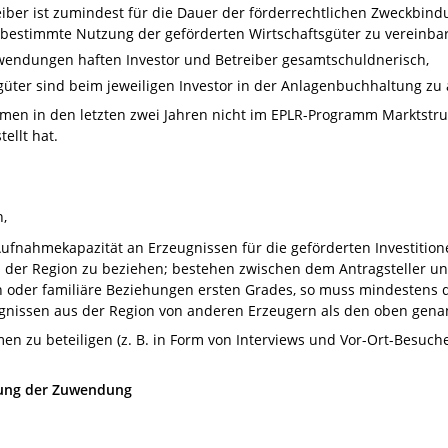
iber ist zumindest für die Dauer der förderrechtlichen Zweckbindu
bestimmte Nutzung der geförderten Wirtschaftsgüter zu vereinba
wendungen haften Investor und Betreiber gesamtschuldnerisch,
güter sind beim jeweiligen Investor in der Anlagenbuchhaltung zu a
men in den letzten zwei Jahren nicht im EPLR-Programm Marktstru
ellt hat.
h,
ufnahmekapazität an Erzeugnissen für die geförderten Investition
er Region zu beziehen; bestehen zwischen dem Antragsteller und
 oder familiäre Beziehungen ersten Grades, so muss mindestens 
gnissen aus der Region von anderen Erzeugern als den oben gen
 zu beteiligen (z. B. in Form von Interviews und Vor-Ort-Besuche
zung der Zuwendung