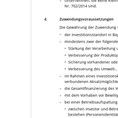
–
Unternehmen, die keine Klein
Nr. 702/2014 sind.
4.
Zuwendungsvoraussetzungen
Die Gewährung der Zuwendung se
–
der Investitionsstandort in Bay
–
mindestens zwei der folgenden
•
Stärkung der Verarbeitung u
•
Verbesserung der Produktqua
•
Sicherung vorhandener oder
•
Verbesserung des Umwelt-, 
–
im Rahmen eines Investitions
verbundenen Absatzmöglichkei
–
die Gesamtfinanzierung des Vo
–
mit dem Vorhaben vor Bewilli
–
bei einer Betriebsaufspaltung
•
zwischen Investor und Betr
bestehen (Personenidentität