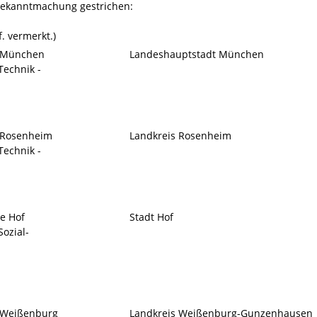
Bekanntmachung gestrichen:
f. vermerkt.)
e München
Landeshauptstadt München
Technik -
e Rosenheim
Landkreis Rosenheim
Technik -
le Hof
Stadt Hof
ozial-
e Weißenburg
Landkreis Weißenburg-Gunzenhausen