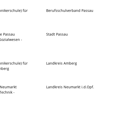
hnikerschule) für
Berufsschulverband Passau
le Passau
Stadt Passau
Sozialwesen -
hnikerschule) für
Landkreis Amberg
mberg
e Neumarkt
Landkreis Neumarkt i.d.Opf.
Technik -