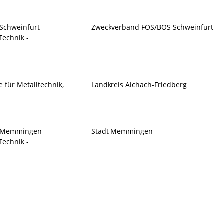
 Schweinfurt
Zweckverband FOS/BOS Schweinfurt
Technik -
e für Metalltechnik,
Landkreis Aichach-Friedberg
le Memmingen
Stadt Memmingen
Technik -