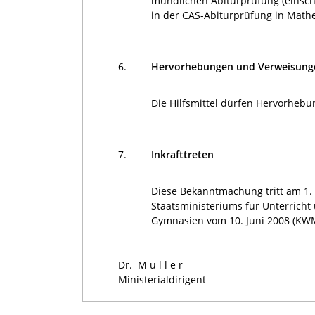
mündlichen Abiturprüfung (einsch
in der CAS-Abiturprüfung in Math
6.
Hervorhebungen und Verweisung
Die Hilfsmittel dürfen Hervorheb
7.
Inkrafttreten
Diese Bekanntmachung tritt am 1. 
Staatsministeriums für Unterricht
Gymnasien vom 10. Juni 2008 (KWM
Dr. M ü l l e r
Ministerialdirigent