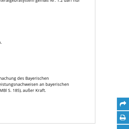
uteralgebrasystem gemäß Nr. 1.2 darf nur
n.
ntmachung des Bayerischen
 Leistungsnachweisen an bayerischen
l S. 185), außer Kraft.