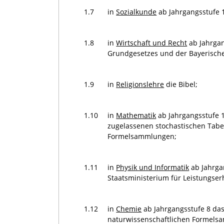
1.7
in
Sozialkunde
ab Jahrgangsstufe 
1.8
in
Wirtschaft und Recht
ab Jahrgan
Grundgesetzes und der Bayerische
1.9
in
Religionslehre
die Bibel;
1.10
in
Mathematik
ab Jahrgangsstufe 
zugelassenen stochastischen Tabe
Formelsammlungen;
1.11
in
Physik und Informatik
ab Jahrga
Staatsministerium für Leistungs
1.12
in
Chemie
ab Jahrgangsstufe 8 da
naturwissenschaftlichen Formels