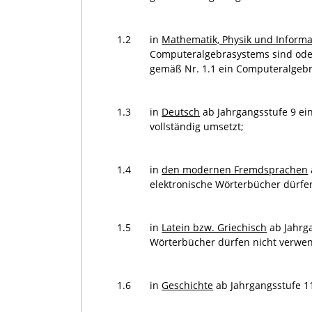
1.2
in
Mathematik, Physik und Informa
Computeralgebrasystems sind oder
gemäß Nr. 1.1 ein Computeralgeb
1.3
in
Deutsch
ab Jahrgangsstufe 9 ei
vollständig umsetzt;
1.4
in
den modernen Fremdsprachen
elektronische Wörterbücher dürfe
1.5
in
Latein bzw. Griechisch
ab Jahrga
Wörterbücher dürfen nicht verwe
1.6
in
Geschichte
ab Jahrgangsstufe 11