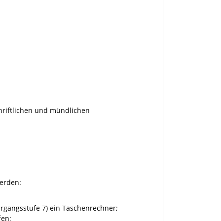
chriftlichen und mündlichen
werden:
hrgangsstufe 7) ein Taschenrechner;
fen;