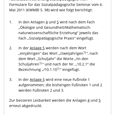
Formulare für das Sozialpädagogische Seminar vom 6.
Mai 2011 (KWMBl S. 98) wird wie folgt berichtigt:
1.
In den Anlagen
4
und
5
wird nach dem Fach
„Ökologie und Gesundheit/Mathematisch-
naturwissenschaftliche Erziehung“ jeweils das
Fach „Sozialpädagogische Praxis“ eingefügt.
2.
In der
Anlage 5
werden nach dem Wort
1)
„einjährigen“ das Wort „/zweijährigen
“, nach
dem Wort „Schuljahr“ die Worte „/in den
1)
Schuljahren
“ und nach der Nr. „10.2.1“ die
1)
Bezeichnung „/10.1.10
“ eingefügt.
3.
In der
Anlage 5
wird eine neue Fußnote 1
aufgenommen; die bisherigen Fußnoten 1 und 2
werden Fußnoten 2 und 3.
Zur besseren Lesbarkeit werden die Anlagen
4
und
5
erneut abgedruckt.