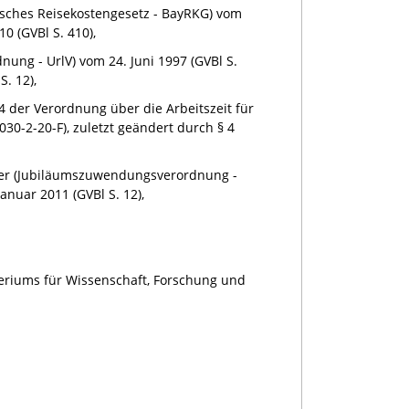
isches Reisekostengesetz - BayRKG) vom
0 (GVBl S. 410),
ung - UrlV) vom 24. Juni 1997 (GVBl S.
S. 12),
tz 4 der Verordnung über die Arbeitszeit für
030-2-20-F), zuletzt geändert durch § 4
ter (Jubiläumszuwendungsverordnung -
anuar 2011 (GVBl S. 12),
teriums für Wissenschaft, Forschung und