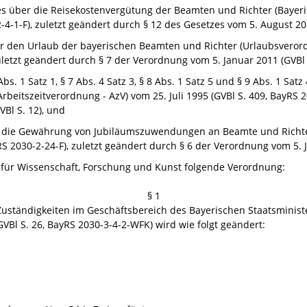
zes über die Reisekostenvergütung der Beamten und Richter (Bayer
2-4-1-F), zuletzt geändert durch § 12 des Gesetzes vom 5. August 201
r den Urlaub der bayerischen Beamten und Richter (Urlaubsverordn
zuletzt geändert durch § 7 der Verordnung vom 5. Januar 2011 (GVBl 
6 Abs. 1 Satz 1, § 7 Abs. 4 Satz 3, § 8 Abs. 1 Satz 5 und § 9 Abs. 1 Sa
rbeitszeitverordnung - AzV) vom 25. Juli 1995 (GVBl S. 409, BayRS 2
Bl S. 12), und
ber die Gewährung von Jubiläumszuwendungen an Beamte und Rich
RS 2030-2-24-F), zuletzt geändert durch § 6 der Verordnung vom 5. J
m für Wissenschaft, Forschung und Kunst folgende Verordnung:
§ 1
Zuständigkeiten im Geschäftsbereich des Bayerischen Staatsminis
VBl S. 26, BayRS 2030-3-4-2-WFK) wird wie folgt geändert: