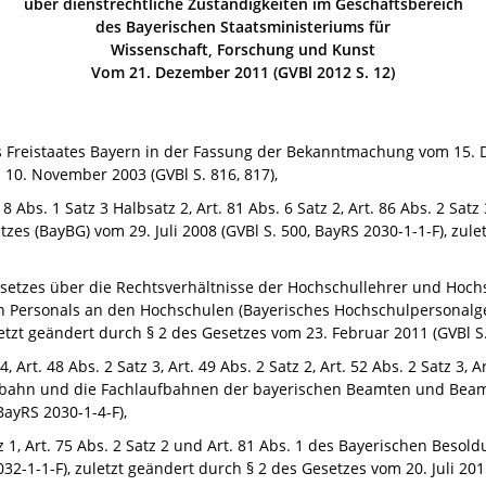
über dienstrechtliche Zuständigkeiten im Geschäftsbereich
des Bayerischen Staatsministeriums für
Wissenschaft, Forschung und Kunst
Vom 21. Dezember 2011 (GVBl 2012 S. 12)
des Freistaates Bayern in der Fassung der Bekanntmachung vom
15.
 10. November 2003 (GVBl S. 816, 817),
 18 Abs. 1 Satz 3 Halbsatz 2, Art. 81 Abs. 6 Satz 2, Art. 86 Abs. 2 Sat
etzes (BayBG) vom
29. Juli 2008
(GVBl S. 500,
BayRS
2030-1-1-F),
zulet
Gesetzes über die Rechtsverhältnisse der Hochschullehrer und Hoc
en Personals an den Hochschulen (Bayerisches Hochschulpersonalg
etzt geändert durch § 2 des Gesetzes vom 23. Februar 2011 (GVBl S.
 4, Art. 48 Abs. 2 Satz 3, Art. 49 Abs. 2 Satz 2, Art. 52 Abs. 2 Satz 3,
ufbahn und die Fachlaufbahnen der bayerischen Beamten und Beamt
BayRS 2030-1-4-F),
Satz 1, Art. 75 Abs. 2 Satz 2 und Art. 81 Abs. 1 des Bayerischen Bes
032-1-1-F), zuletzt geändert durch § 2 des Gesetzes vom 20. Juli 2011