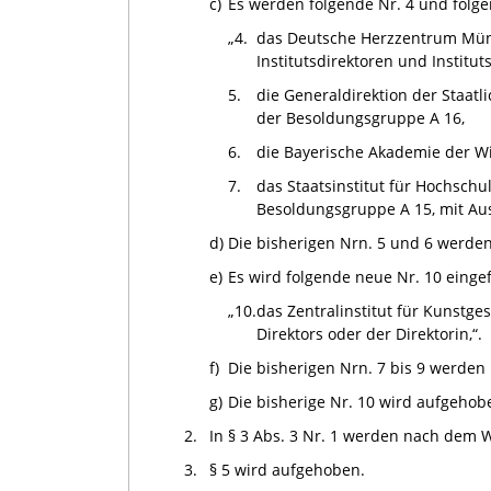
c)
Es werden folgende Nr. 4 und folge
„4.
das Deutsche Herzzentrum Münc
Institutsdirektoren und Instit
5.
die Generaldirektion der Staat
der Besoldungsgruppe A 16,
6.
die Bayerische Akademie der W
7.
das Staatsinstitut für Hochsch
Besoldungsgruppe A 15, mit Aus
d)
Die bisherigen Nrn. 5 und 6 werden
e)
Es wird folgende neue Nr. 10 eingef
„10.
das Zentralinstitut für Kunstg
Direktors oder der Direktorin,“.
f)
Die bisherigen Nrn. 7 bis 9 werden 
g)
Die bisherige Nr. 10 wird aufgehob
2.
In § 3 Abs. 3 Nr. 1 werden nach dem W
3.
§ 5 wird aufgehoben.