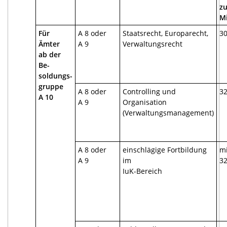
zu
M
Für
A 8 oder
Staatsrecht, Europarecht,
30
Ämter
A 9
Verwaltungsrecht
ab der
Be-
soldungs-
gruppe
A 8 oder
Controlling und
32
A 10
A 9
Organisation
(Verwaltungsmanagement)
A 8 oder
einschlägige Fortbildung
m
A 9
im
32
IuK-Bereich