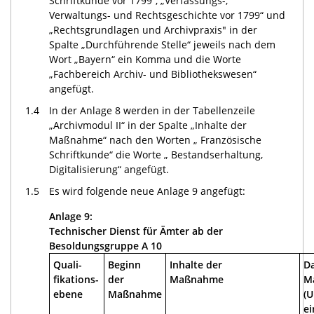
Schriftkunde vor 1799“, „Verfassungs-,
Verwaltungs- und Rechtsgeschichte vor 1799“ und
„Rechtsgrundlagen und Archivpraxis" in der
Spalte „Durchführende Stelle“ jeweils nach dem
Wort „Bayern“ ein Komma und die Worte
„Fachbereich Archiv- und Bibliothekswesen“
angefügt.
1.4
In der Anlage 8 werden in der Tabellenzeile
„Archivmodul II“ in der Spalte „Inhalte der
Maßnahme“ nach den Worten „ Französische
Schriftkunde“ die Worte „ Bestandserhaltung,
Digitalisierung“ angefügt.
1.5
Es wird folgende neue Anlage 9 angefügt:
Anlage 9:
Technischer Dienst für Ämter ab der
Besoldungsgruppe A 10
Quali-
Beginn
Inhalte der
Da
fikations-
der
Maßnahme
M
ebene
Maßnahme
(U
ei