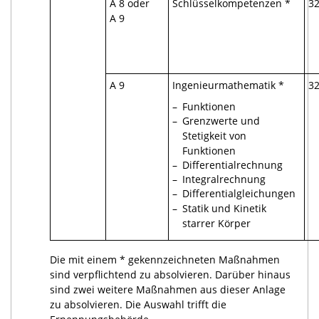
A 8 oder
Schlüsselkompetenzen *
32
A 9
A 9
Ingenieurmathematik *
32
–
Funktionen
–
Grenzwerte und
Stetigkeit von
Funktionen
–
Differentialrechnung
–
Integralrechnung
–
Differentialgleichungen
–
Statik und Kinetik
starrer Körper
Die mit einem * gekennzeichneten Maßnahmen
sind verpflichtend zu absolvieren. Darüber hinaus
sind zwei weitere Maßnahmen aus dieser Anlage
zu absolvieren. Die Auswahl trifft die