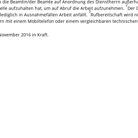
ich die Beamtin/der Beamte auf Anordnung des Dienstherrn außerha
2
lle aufzuhalten hat, um auf Abruf die Arbeit aufzunehmen.
Der 
3
diglich in Ausnahmefällen Arbeit anfällt.
Rufbereitschaft wird n
n mit einem Mobiltelefon oder einem vergleichbaren technischen H
November 2016 in Kraft.