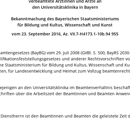
verbeamtete Ärztinnen und Ärzte an
den Universitätsklinika in Bayern
Bekanntmachung des Bayerischen Staatsministeriums
für Bildung und Kultus, Wissenschaft und Kunst
vom 23. September 2016, Az. VII.7-H4173.1-10b.94 955
mtengesetzes (BayBG) vom 29. Juli 2008 (GVBl. S. 500, BayRS 2030-1
fikationsfeststellungsgesetzes und anderer Rechtsvorschriften vo
sche Staatsministerium für Bildung und Kultus, Wissenschaft und 
nzen, für Landesentwicklung und Heimat zum Vollzug beamtenrech
diejenigen an den Universitätsklinika im Beamtenverhältnis beschäf
rschriften über die Arbeitszeit der Beamtinnen und Beamten Anwen
Dienstherrn ist den Beamtinnen und Beamten die geleistete Zeit d