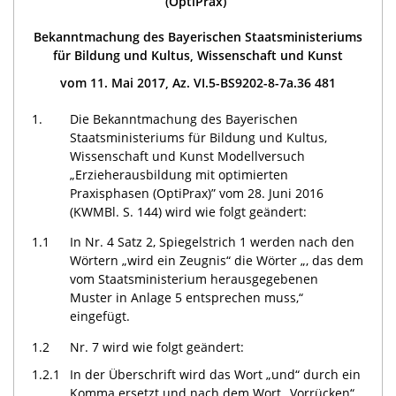
(OptiPrax)“
Bekanntmachung des Bayerischen Staatsministeriums
für Bildung und Kultus, Wissenschaft und Kunst
vom 11. Mai 2017, Az. VI.5-BS9202-8-7a.36 481
1.
Die Bekanntmachung des Bayerischen
Staatsministeriums für Bildung und Kultus,
Wissenschaft und Kunst Modellversuch
„Erzieherausbildung mit optimierten
Praxisphasen (OptiPrax)” vom 28. Juni 2016
(KWMBl. S. 144) wird wie folgt geändert:
1.1
In Nr. 4 Satz 2, Spiegelstrich 1 werden nach den
Wörtern „wird ein Zeugnis“ die Wörter „, das dem
vom Staatsministerium herausgegebenen
Muster in Anlage 5 entsprechen muss,“
eingefügt.
1.2
Nr. 7 wird wie folgt geändert:
1.2.1
In der Überschrift wird das Wort „und“ durch ein
Komma ersetzt und nach dem Wort „Vorrücken“