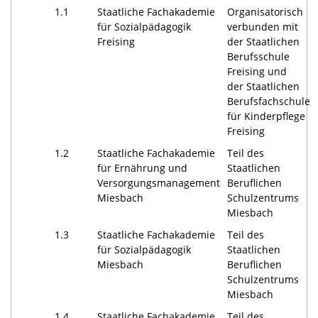
1.1
Staatliche Fachakademie
Organisatorisch
für Sozialpädagogik
verbunden mit
Freising
der Staatlichen
Berufsschule
Freising und
der Staatlichen
Berufsfachschule
für Kinderpflege
Freising
1.2
Staatliche Fachakademie
Teil des
für Ernährung und
Staatlichen
Versorgungsmanagement
Beruflichen
Miesbach
Schulzentrums
Miesbach
1.3
Staatliche Fachakademie
Teil des
für Sozialpädagogik
Staatlichen
Miesbach
Beruflichen
Schulzentrums
Miesbach
1.4
Staatliche Fachakademie
Teil des