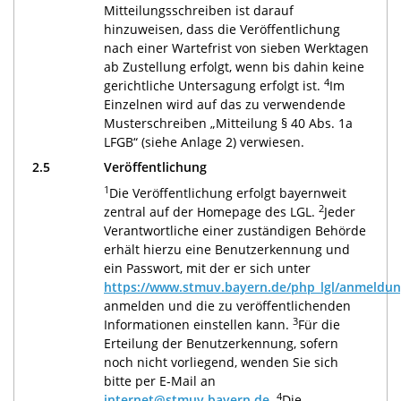
Mitteilungsschreiben ist darauf
hinzuweisen, dass die Veröffentlichung
nach einer Wartefrist von sieben Werktagen
ab Zustellung erfolgt, wenn bis dahin keine
4
gerichtliche Untersagung erfolgt ist.
Im
Einzelnen wird auf das zu verwendende
Musterschreiben „Mitteilung § 40 Abs. 1a
LFGB“ (siehe Anlage 2) verwiesen.
2.5
Veröffentlichung
1
Die Veröffentlichung erfolgt bayernweit
2
zentral auf der Homepage des LGL.
Jeder
Verantwortliche einer zuständigen Behörde
erhält hierzu eine Benutzerkennung und
ein Passwort, mit der er sich unter
https://www.stmuv.bayern.de/php_lgl/anmeldu
anmelden und die zu veröffentlichenden
3
Informationen einstellen kann.
Für die
Erteilung der Benutzerkennung, sofern
noch nicht vorliegend, wenden Sie sich
bitte per E-Mail an
4
internet@stmuv.bayern.de
.
Die