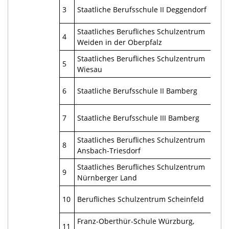
Egg
3
Staatliche Berufsschule II Deggendorf
94
Staatliches Berufliches Schulzentrum
Sto
4
Weiden in der Oberpfalz
92
Staatliches Berufliches Schulzentrum
Pes
5
Wiesau
95
Dr.
6
Staatliche Berufsschule II Bamberg
96
Dr.
7
Staatliche Berufsschule III Bamberg
96
Staatliches Berufliches Schulzentrum
Bra
8
Ansbach-Triesdorf
91
Staatliches Berufliches Schulzentrum
Rud
9
Nürnberger Land
912
Goe
10
Berufliches Schulzentrum Scheinfeld
914
Franz-Oberthür-Schule Würzburg,
Zw
11