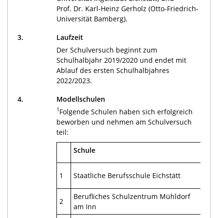
Prof. Dr. Karl-Heinz Gerholz (Otto-Friedrich-
Universität Bamberg).
3.
Laufzeit
Der Schulversuch beginnt zum
Schulhalbjahr 2019/2020 und endet mit
Ablauf des ersten Schulhalbjahres
2022/2023.
4.
Modellschulen
1
Folgende Schulen haben sich erfolgreich
beworben und nehmen am Schulversuch
teil:
Schule
Ad
Bur
1
Staatliche Berufsschule Eichstätt
850
Berufliches Schulzentrum Mühldorf
Inn
2
am Inn
844