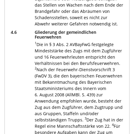
das Stellen von Wachen nach dem Ende der
Brandgefahr oder das Abräumen von
Schadensstellen, soweit es nicht zur
Abwehr weiterer Gefahren notwendig ist.
4.6
Gliederung der gemeindlichen
Feuerwehren
1
Die in § 3 Abs. 2 AVBayFwG festgelegte
Mindeststärke des Zugs mit dem Zugführer
und 16 Feuerwehrleuten entspricht den
Verhältnissen bei den Berufsfeuerwehren.
2
Nach der Feuerwehr-Dienstvorschrift 3
(FwDV 3), die den bayerischen Feuerwehren
mit Bekanntmachung des Bayerischen
Staatsministeriums des Innern vom
6. August 2008 (AllMBl. S. 439) zur
Anwendung empfohlen wurde, besteht der
Zug aus dem Zugführer, dem Zugtrupp und
aus Gruppen, Staffeln und/oder
3
selbstständigen Trupps.
Der Zug hat in der
4
Regel eine Mannschaftsstärke von 22.
Für
besondere Aufgaben kann der Zug um