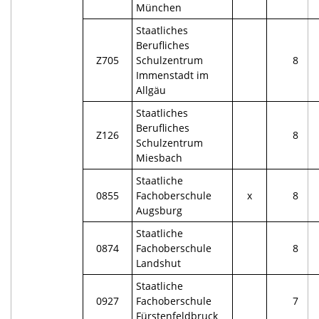
München
Staatliches
Berufliches
Z705
Schulzentrum
8
Immenstadt im
Allgäu
Staatliches
Berufliches
Z126
8
Schulzentrum
Miesbach
Staatliche
0855
Fachoberschule
x
8
Augsburg
Staatliche
0874
Fachoberschule
8
Landshut
Staatliche
0927
Fachoberschule
7
Fürstenfeldbruck