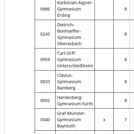
Korbinian-Aigner-
0986
Gymnasium
8
Erding
Dietrich-
Bonhoeffer-
0245
8
Gymnasium
Oberasbach
Carl-Orff-
0959
Gymnasium
8
Unterschleißheim
Clavius-
0033
Gymnasium
8
Bamberg
Hardenberg-
0092
8
Gymnasium Fürth
Graf-Münster-
0040
Gymnasium
x
7
Bayreuth