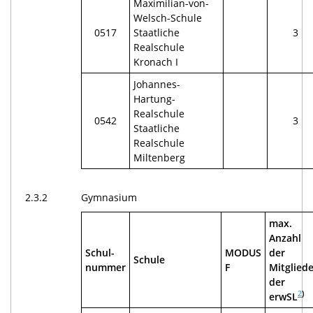
Maximilian-von-
Welsch-Schule
0517
Staatliche
3
Realschule
Kronach I
Johannes-
Hartung-
Realschule
0542
3
Staatliche
Realschule
Miltenberg
2.3.2
Gymnasium
max.
Anzahl
Schul-
MODUS
der
Schule
nummer
F
Mitgliede
der
2
)
erwSL