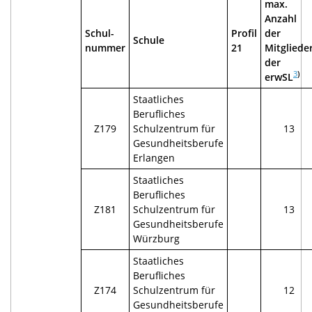
max.
Anzahl
Schul-
Profil
der
Schule
nummer
21
Mitgliede
der
3
)
erwSL
Staatliches
Berufliches
Z179
Schulzentrum für
13
Gesundheitsberufe
Erlangen
Staatliches
Berufliches
Z181
Schulzentrum für
13
Gesundheitsberufe
Würzburg
Staatliches
Berufliches
Z174
Schulzentrum für
12
Gesundheitsberufe