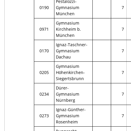
Pestalozzi-
0190
Gymnasium
7
München
Gymnasium
0971
Kirchheim b.
7
München
Ignaz-Taschner-
0170
Gymnasium
7
Dachau
Gymnasium
0205
Höhenkirchen-
7
Siegertsbrunn
Dürer-
0234
Gymnasium
7
Nürnberg
Ignaz-Günther-
0273
Gymnasium
7
Rosenheim