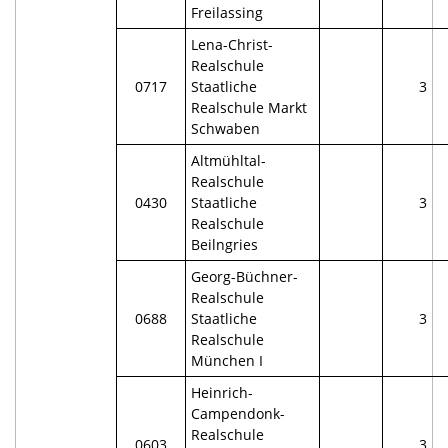
Freilassing
Lena-Christ-
Realschule
0717
Staatliche
3
Realschule Markt
Schwaben
Altmühltal-
Realschule
0430
Staatliche
3
Realschule
Beilngries
Georg-Büchner-
Realschule
0688
Staatliche
3
Realschule
München I
Heinrich-
Campendonk-
Realschule
0603
3