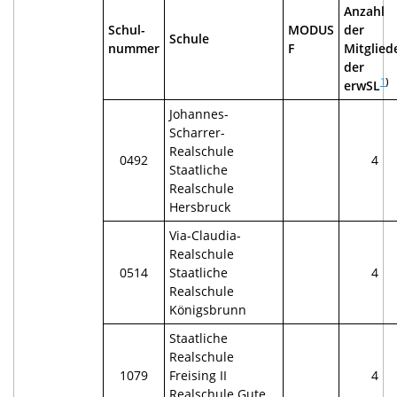
Anzahl
Schul-
MODUS
der
Schule
nummer
F
Mitglied
der
1
)
erwSL
Johannes-
Scharrer-
Realschule
0492
4
Staatliche
Realschule
Hersbruck
Via-Claudia-
Realschule
0514
Staatliche
4
Realschule
Königsbrunn
Staatliche
Realschule
1079
Freising II
4
Realschule Gute