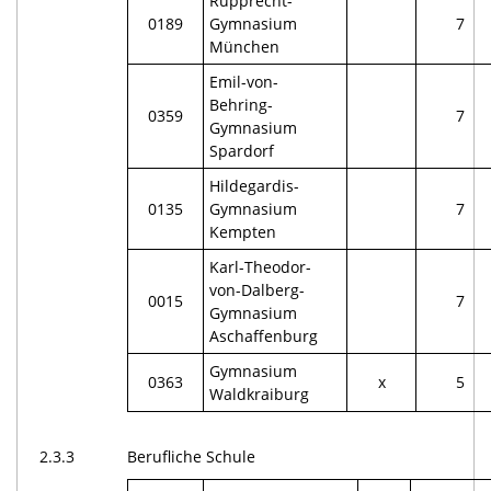
Rupprecht-
0189
Gymnasium
7
München
Emil-von-
Behring-
0359
7
Gymnasium
Spardorf
Hildegardis-
0135
Gymnasium
7
Kempten
Karl-Theodor-
von-Dalberg-
0015
7
Gymnasium
Aschaffenburg
Gymnasium
0363
x
5
Waldkraiburg
2.3.3
Berufliche Schule