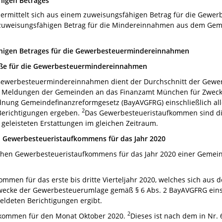
higen Betrages
ermittelt sich aus einem zuweisungsfähigen Betrag für die Gewe
m zuweisungsfähigen Betrag für die Mindereinnahmen aus dem Gem
ähigen Betrages für die Gewerbesteuermindereinnahmen
röße für die Gewerbesteuermindereinnahmen
e Gewerbesteuermindereinnahmen dient der Durchschnitt der Gewe
den Meldungen der Gemeinden an das Finanzamt München für Zwec
nung Gemeindefinanzreformgesetz (BayAVGFRG) einschließlich alle
2
 Berichtigungen ergeben.
Das Gewerbesteueristaufkommen sind di
geleisteten Erstattungen im gleichen Zeitraum.
n Gewerbesteueristaufkommens für das Jahr 2020
chen Gewerbesteueristaufkommens für das Jahr 2020 einer Gemei
mmen für das erste bis dritte Vierteljahr 2020, welches sich au
ecke der Gewerbesteuerumlage gemäß § 6 Abs. 2 BayAVGFRG einschl
meldeten Berichtigungen ergibt.
2
kommen für den Monat Oktober 2020.
Dieses ist nach dem in Nr.