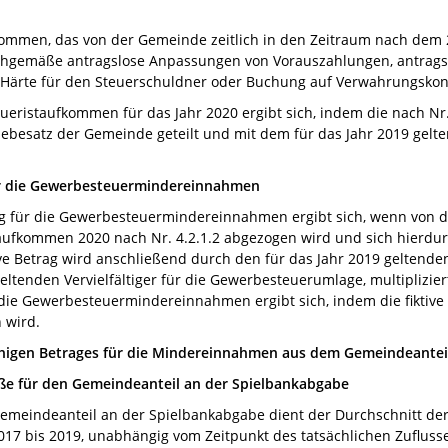
ommen, das von der Gemeinde zeitlich in den Zeitraum nach dem 
hgemäße antragslose Anpassungen von Vorauszahlungen, antrags
 Härte für den Steuerschuldner oder Buchung auf Verwahrungskon
ristaufkommen für das Jahr 2020 ergibt sich, indem die nach Nr.
Hebesatz der Gemeinde geteilt und mit dem für das Jahr 2019 gel
ür die Gewerbesteuermindereinnahmen
g für die Gewerbesteuermindereinnahmen ergibt sich, wenn von de
fkommen 2020 nach Nr. 4.2.1.2 abgezogen wird und sich hierdurch
ve Betrag wird anschließend durch den für das Jahr 2019 geltende
eltenden Vervielfältiger für die Gewerbesteuerumlage, multiplizie
 die Gewerbesteuermindereinnahmen ergibt sich, indem die fiktiv
 wird.
higen Betrages für die Mindereinnahmen aus dem Gemeindeantei
öße für den Gemeindeanteil an der Spielbankabgabe
Gemeindeanteil an der Spielbankabgabe dient der Durchschnitt de
 2017 bis 2019, unabhängig vom Zeitpunkt des tatsächlichen Zuflus