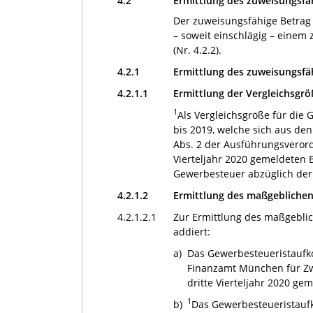
4.2
Ermittlung des zuweisungsfä
Der zuweisungsfähige Betrag 
– soweit einschlägig – eine
(Nr. 4.2.2).
4.2.1
Ermittlung des zuweisungsf
4.2.1.1
Ermittlung der Vergleichsg
1
Als Vergleichsgröße für di
bis 2019, welche sich aus 
Abs. 2 der Ausführungsverord
Vierteljahr 2020 gemeldeten
Gewerbesteuer abzüglich der 
4.2.1.2
Ermittlung des maßgebliche
4.2.1.2.1
Zur Ermittlung des maßgebli
addiert:
a)
Das Gewerbesteueristaufko
Finanzamt München für Zw
dritte Vierteljahr 2020 ge
1
b)
Das Gewerbesteueristauf