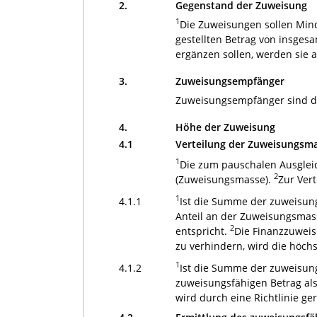
2.
Gegenstand der Zuweisung
1
Die Zuweisungen sollen Min
gestellten Betrag von insges
ergänzen sollen, werden sie 
3.
Zuweisungsempfänger
Zuweisungsempfänger sind die
4.
Höhe der Zuweisung
4.1
Verteilung der Zuweisungsm
1
Die zum pauschalen Ausglei
2
(Zuweisungsmasse).
Zur Vert
1
4.1.1
Ist die Summe der zuweisung
Anteil an der Zuweisungsmas
2
entspricht.
Die Finanzzuweis
zu verhindern, wird die höc
1
4.1.2
Ist die Summe der zuweisung
zuweisungsfähigen Betrag al
wird durch eine Richtlinie ger