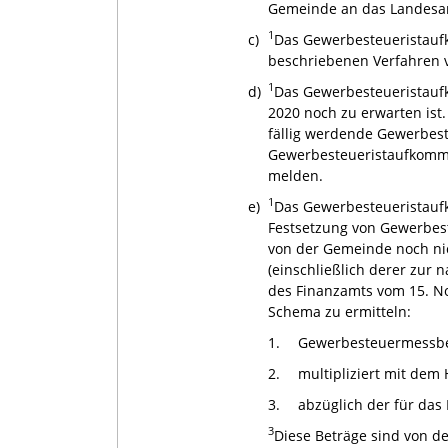
Gemeinde an das Landesamt
1
c)
Das Gewerbesteueristauf
beschriebenen Verfahren v
1
d)
Das Gewerbesteueristauf
2020 noch zu erwarten ist
fällig werdende Gewerbes
Gewerbesteueristaufkommen
melden.
1
e)
Das Gewerbesteueristauf
Festsetzung von Gewerbest
von der Gemeinde noch ni
(einschließlich derer zur
des Finanzamts vom 15. 
Schema zu ermitteln:
1.
Gewerbesteuermessbet
2.
multipliziert mit dem
3.
abzüglich der für das
3
Diese Beträge sind von d