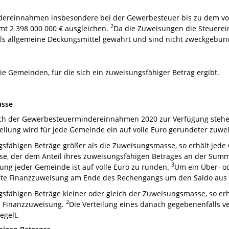
dereinnahmen insbesondere bei der Gewerbesteuer bis zu dem vo
2
amt 2 398 000 000 € ausgleichen.
Da die Zuweisungen die Steuere
als allgemeine Deckungsmittel gewährt und sind nicht zweckgebun
 Gemeinden, für die sich ein zuweisungsfähiger Betrag ergibt.
asse
ch der Gewerbesteuermindereinnahmen 2020 zur Verfügung stehe
eilung wird für jede Gemeinde ein auf volle Euro gerundeter zuwei
sfähigen Beträge größer als die Zuweisungsmasse, so erhält jed
se, der dem Anteil ihres zuweisungsfähigen Betrages an der Summ
3
ung jeder Gemeinde ist auf volle Euro zu runden.
Um ein Über- o
hste Finanzzuweisung am Ende des Rechengangs um den Saldo aus
sfähigen Beträge kleiner oder gleich der Zuweisungsmasse, so er
2
s Finanzzuweisung.
Die Verteilung eines danach gegebenenfalls 
egelt.