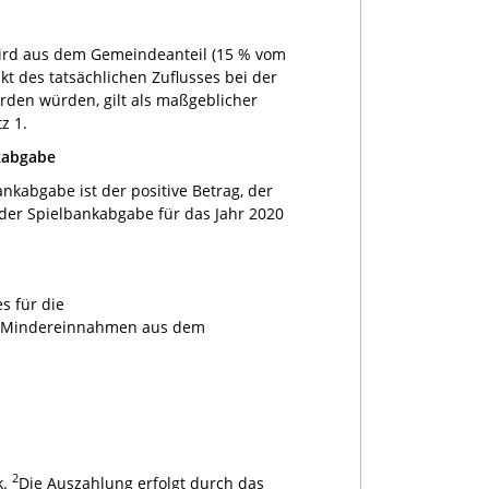
ird aus dem Gemeindeanteil (15 % vom
t des tatsächlichen Zuflusses bei der
erden würden, gilt als maßgeblicher
z 1.
kabgabe
kabgabe ist der positive Betrag, der
 der Spielbankabgabe für das Jahr 2020
s für die
ie Mindereinnahmen aus dem
2
k.
Die Auszahlung erfolgt durch das