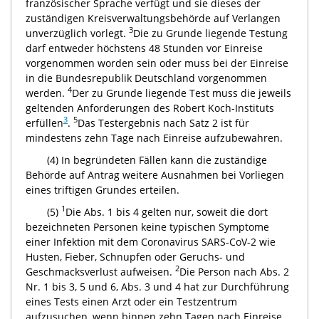
französischer Sprache verfügt und sie dieses der
zuständigen Kreisverwaltungsbehörde auf Verlangen
3
unverzüglich vorlegt.
Die zu Grunde liegende Testung
darf entweder höchstens 48 Stunden vor Einreise
vorgenommen worden sein oder muss bei der Einreise
in die Bundesrepublik Deutschland vorgenommen
4
werden.
Der zu Grunde liegende Test muss die jeweils
geltenden Anforderungen des Robert Koch-Instituts
3
5
erfüllen
.
Das Testergebnis nach Satz 2 ist für
mindestens zehn Tage nach Einreise aufzubewahren.
(4) In begründeten Fällen kann die zuständige
Behörde auf Antrag weitere Ausnahmen bei Vorliegen
eines triftigen Grundes erteilen.
1
(5)
Die Abs. 1 bis 4 gelten nur, soweit die dort
bezeichneten Personen keine typischen Symptome
einer Infektion mit dem Coronavirus SARS-CoV-2 wie
Husten, Fieber, Schnupfen oder Geruchs- und
2
Geschmacksverlust aufweisen.
Die Person nach Abs. 2
Nr. 1 bis 3, 5 und 6, Abs. 3 und 4 hat zur Durchführung
eines Tests einen Arzt oder ein Testzentrum
aufzusuchen, wenn binnen zehn Tagen nach Einreise