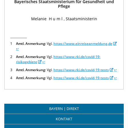
Bayerisches Staatsministerium für Gesundheit und
Pflege
Melanie
Huml
, Staatsministerin
1
Amtl. Anmerkung:
Vgl.
https://www.einreiseanmeldung.de
↩
2
Amtl. Anmerkung:
Vgl.
https://www.rki.de/covid-19-
risikogebiete
↩
3
Amtl. Anmerkung:
Vgl.
https://www.rki.de/covid-19-tests
↩
4
Amtl. Anmerkung:
Vgl.
https://www.rki.de/covid-19-tests
↩
BAYERN | DIREKT
KONTAKT