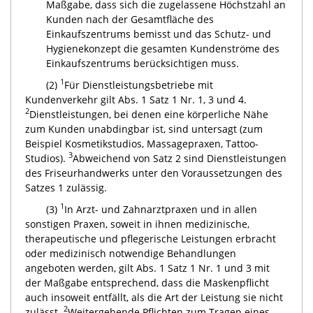
Maßgabe, dass sich die zugelassene Höchstzahl an
Kunden nach der Gesamtfläche des
Einkaufszentrums bemisst und das Schutz- und
Hygienekonzept die gesamten Kundenströme des
Einkaufszentrums berücksichtigen muss.
1
(2)
Für Dienstleistungsbetriebe mit
Kundenverkehr gilt Abs. 1 Satz 1 Nr. 1, 3 und 4.
2
Dienstleistungen, bei denen eine körperliche Nähe
zum Kunden unabdingbar ist, sind untersagt (zum
Beispiel Kosmetikstudios, Massagepraxen, Tattoo-
3
Studios).
Abweichend von Satz 2 sind Dienstleistungen
des Friseurhandwerks unter den Voraussetzungen des
Satzes 1 zulässig.
1
(3)
In Arzt- und Zahnarztpraxen und in allen
sonstigen Praxen, soweit in ihnen medizinische,
therapeutische und pflegerische Leistungen erbracht
oder medizinisch notwendige Behandlungen
angeboten werden, gilt Abs. 1 Satz 1 Nr. 1 und 3 mit
der Maßgabe entsprechend, dass die Maskenpflicht
auch insoweit entfällt, als die Art der Leistung sie nicht
2
zulässt.
Weitergehende Pflichten zum Tragen eines