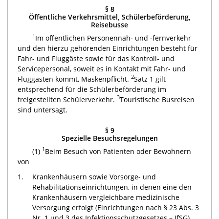
§ 8
Öffentliche Verkehrsmittel, Schülerbeförderung,
Reisebusse
1
Im öffentlichen Personennah- und -fernverkehr
und den hierzu gehörenden Einrichtungen besteht für
Fahr- und Fluggäste sowie für das Kontroll- und
Servicepersonal, soweit es in Kontakt mit Fahr- und
2
Fluggästen kommt, Maskenpflicht.
Satz 1 gilt
entsprechend für die Schülerbeförderung im
3
freigestellten Schülerverkehr.
Touristische Busreisen
sind untersagt.
§ 9
Spezielle Besuchsregelungen
1
(1)
Beim Besuch von Patienten oder Bewohnern
von
1.
Krankenhäusern sowie Vorsorge- und
Rehabilitationseinrichtungen, in denen eine den
Krankenhäusern vergleichbare medizinische
Versorgung erfolgt (Einrichtungen nach § 23 Abs. 3
Nr. 1 und 3 des Infektionsschutzgesetzes – IfSG),