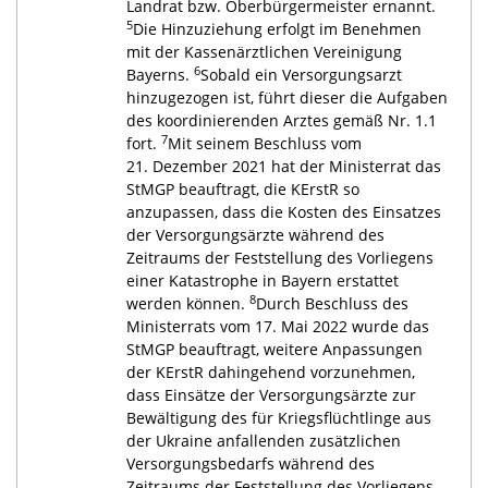
Landrat bzw. Oberbürgermeister ernannt.
5
Die Hinzuziehung erfolgt im Benehmen
mit der Kassenärztlichen Vereinigung
6
Bayerns.
Sobald ein Versorgungsarzt
hinzugezogen ist, führt dieser die Aufgaben
des koordinierenden Arztes gemäß Nr. 1.1
7
fort.
Mit seinem Beschluss vom
21. Dezember 2021 hat der Ministerrat das
StMGP beauftragt, die KErstR so
anzupassen, dass die Kosten des Einsatzes
der Versorgungsärzte während des
Zeitraums der Feststellung des Vorliegens
einer Katastrophe in Bayern erstattet
8
werden können.
Durch Beschluss des
Ministerrats vom 17. Mai 2022 wurde das
StMGP beauftragt, weitere Anpassungen
der KErstR dahingehend vorzunehmen,
dass Einsätze der Versorgungsärzte zur
Bewältigung des für Kriegsflüchtlinge aus
der Ukraine anfallenden zusätzlichen
Versorgungsbedarfs während des
Zeitraums der Feststellung des Vorliegens