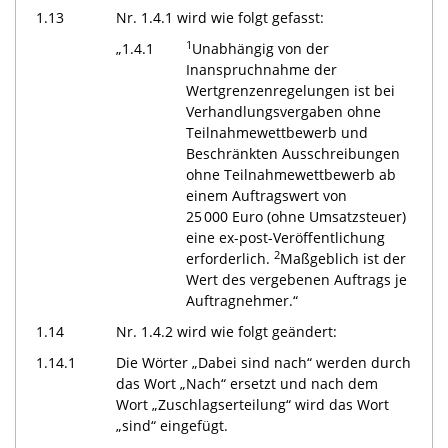
1.13
Nr. 1.4.1 wird wie folgt gefasst:
1
„1.4.1
Unabhängig von der
Inanspruchnahme der
Wertgrenzenregelungen ist bei
Verhandlungsvergaben ohne
Teilnahmewettbewerb und
Beschränkten Ausschreibungen
ohne Teilnahmewettbewerb ab
einem Auftragswert von
25 000 Euro (ohne Umsatzsteuer)
eine ex-post-Veröffentlichung
2
erforderlich.
Maßgeblich ist der
Wert des vergebenen Auftrags je
Auftragnehmer.“
1.14
Nr. 1.4.2 wird wie folgt geändert:
1.14.1
Die Wörter „Dabei sind nach“ werden durch
das Wort „Nach“ ersetzt und nach dem
Wort „Zuschlagserteilung“ wird das Wort
„sind“ eingefügt.