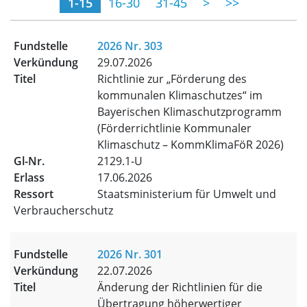
(momentane Seite)
1-15
16-30
31-45
>
>>
2026 Nr. 303
29.07.2026
Richtlinie zur „Förderung des
kommunalen Klimaschutzes“ im
Bayerischen Klimaschutzprogramm
(Förderrichtlinie Kommunaler
Klimaschutz – KommKlimaFöR 2026)
2129.1-U
17.06.2026
Staatsministerium für Umwelt und
Verbraucherschutz
2026 Nr. 301
22.07.2026
Änderung der Richtlinien für die
Übertragung höherwertiger