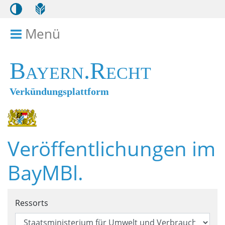
Menü
Menü ein- bzw. ausklappen
Bayern.Recht
Verkündungsplattform
Veröffentlichungen im
BayMBl.
Suchformular für Veröffentl
Ressorts