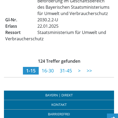
Beförderung im Geschäftsbereich
des Bayerischen Staatsministeriums
für Umwelt und Verbraucherschutz
2030.2.2-U
22.01.2025
Staatsministerium für Umwelt und
Verbraucherschutz
Trefferliste für Veröffentlic
124 Treffer gefunden
(momentane Seite)
1-15
16-30
31-45
>
>>
BAYERN | DIREKT
KONTAKT
BARRIEREFREI