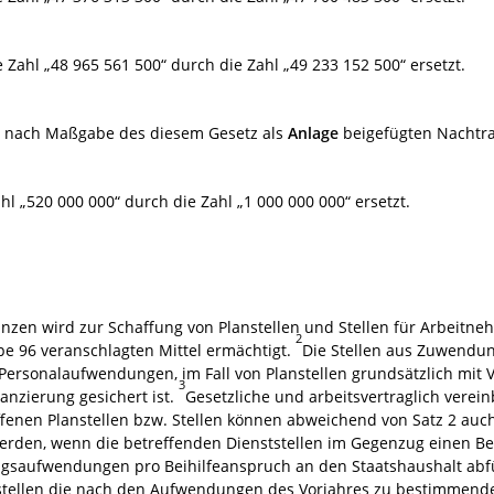
 Zahl „48 965 561 500“ durch die Zahl „49 233 152 500“ ersetzt.
an nach Maßgabe des diesem Gesetz als
Anlage
beigefügten Nachtra
Zahl „520 000 000“ durch die Zahl „1 000 000 000“ ersetzt.
anzen wird zur Schaffung von Planstellen und Stellen für Arbeitn
2
ppe 96 veranschlagten Mittel ermächtigt.
Die Stellen aus Zuwendun
rsonalaufwendungen, im Fall von Planstellen grundsätzlich mit Ve
3
anzierung gesichert ist.
Gesetzliche und arbeitsvertraglich verei
enen Planstellen bzw. Stellen können abweichend von Satz 2 auch 
werden, wenn die betreffenden Dienststellen im Gegenzug einen Be
ungsaufwendungen pro Beihilfeanspruch an den Staatshaushalt abf
ststellen die nach den Aufwendungen des Vorjahres zu bestimmend