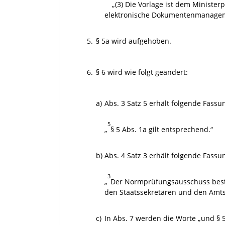
„(3) Die Vorlage ist dem Ministe
elektronische Dokumentenmanageme
5.
§ 5a wird aufgehoben.
6.
§ 6 wird wie folgt geändert:
a)
Abs. 3 Satz 5 erhält folgende Fassu
5
„
§ 5 Abs. 1a gilt entsprechend.“
b)
Abs. 4 Satz 3 erhält folgende Fassu
3
„
Der Normprüfungsausschuss besteh
den Staatssekretären und den Amtsc
c)
In Abs. 7 werden die Worte „und § 5