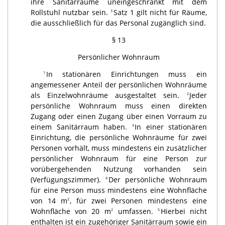
ihre Sanitärräume uneingeschränkt mit dem
Rollstuhl nutzbar sein.
Satz 1 gilt nicht für Räume,
3
die ausschließlich für das Personal zugänglich sind.
§ 13
Persönlicher Wohnraum
In stationären Einrichtungen muss ein
1
angemessener Anteil der persönlichen Wohnräume
als Einzelwohnräume ausgestaltet sein.
Jeder
2
persönliche Wohnraum muss einen direkten
Zugang oder einen Zugang über einen Vorraum zu
einem Sanitärraum haben.
In einer stationären
3
Einrichtung, die persönliche Wohnräume für zwei
Personen vorhält, muss mindestens ein zusätzlicher
persönlicher Wohnraum für eine Person zur
vorübergehenden Nutzung vorhanden sein
(Verfügungszimmer).
Der persönliche Wohnraum
4
für eine Person muss mindestens eine Wohnfläche
von 14 m
, für zwei Personen mindestens eine
2
Wohnfläche von 20 m
umfassen.
Hierbei nicht
2
5
enthalten ist ein zugehöriger Sanitärraum sowie ein