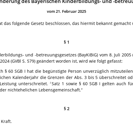
Änderung des Bayerischen Kinderbildungs- und -betreu
vom 21. Februar 2025
at das folgende Gesetz beschlossen, das hiermit bekannt gemacht 
§ 1
erbildungs- und -betreuungsgesetzes (BayKiBiG) vom 8. Juli 2005 (
24 (GVBl S. 579) geändert worden ist, wird wie folgt gefasst:
h § 60 SGB I hat die begünstigte Person unverzüglich mitzuteilen
hen Kalenderjahr die Grenzen der Abs. 3 bis 5 überschreitet ode
Leistung unter­schreitet.
Satz 1 sowie § 60 SGB I gelten auch f
2
 der nichtehelichen Lebensgemeinschaft.“
§ 2
 Kraft.