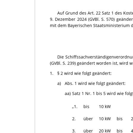
Auf Grund des Art. 22 Satz 1 des Kost
9. Dezember 2024 (GVBl. S. 570) geände
mit dem Bayerischen Staatsministerium d
Die Schiffssachverständigenverordnun
(GVBl. S. 239) geändert worden ist, wird w
1.
§ 2 wird wie folgt geändert:
a)
Abs. 1 wird wie folgt geändert:
aa)
Satz 1 Nr. 1 bis 5 wird wie folg
„1.
bis
10 kW
2.
über
10 kW
bis
3.
über
20 kW
bis