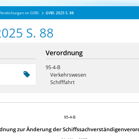
ffentlichungen im GVBl.
GVBl. 2025 S. 88
2025 S. 88
Verordnung
95-4-B
Verkehrswesen
Schifffahrt
95-4-B
dnung zur Änderung der Schiffssachverständigenvero