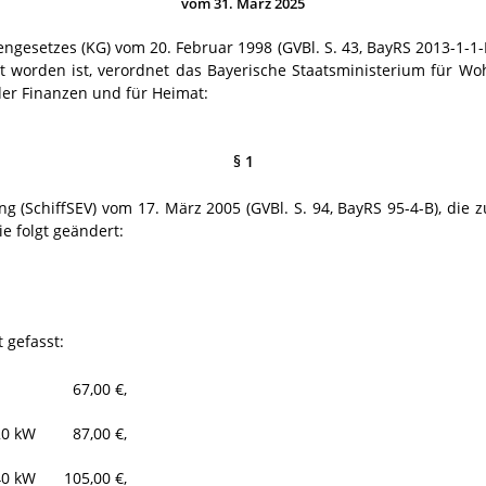
vom 31. März 2025
engesetzes (KG) vom 20. Februar 1998 (GVBl. S. 43, BayRS 2013-1-1-
rt worden ist, verordnet das Bayerische Staatsministerium für 
er Finanzen und für Heimat:
§ 1
g (SchiffSEV) vom 17. März 2005 (GVBl. S. 94, BayRS 95-4-B), die
ie folgt geändert:
t gefasst:
67,00 €,
20 kW
87,00 €,
40 kW
105,00 €,