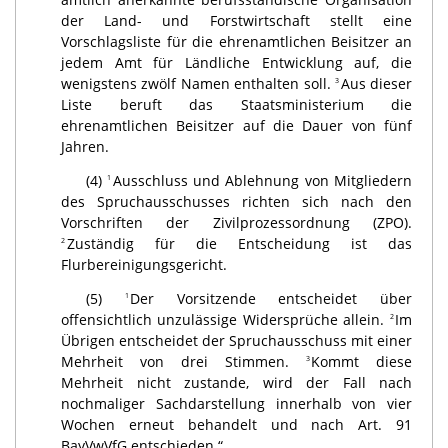
der Land- und Forstwirtschaft stellt eine
Vorschlagsliste für die ehrenamtlichen Beisitzer an
jedem Amt für Ländliche Entwicklung auf, die
wenigstens zwölf Namen enthalten soll.
Aus dieser
3
Liste beruft das Staatsministerium die
ehrenamtlichen Beisitzer auf die Dauer von fünf
Jahren.
(4)
Ausschluss und Ablehnung von Mitgliedern
1
des Spruchausschusses richten sich nach den
Vorschriften der Zivilprozessordnung (ZPO).
Zuständig für die Entscheidung ist das
2
Flurbereinigungsgericht.
(5)
Der Vorsitzende entscheidet über
1
offensichtlich unzulässige Widersprüche allein.
Im
2
Übrigen entscheidet der Spruchausschuss mit einer
Mehrheit von drei Stimmen.
Kommt diese
3
Mehrheit nicht zustande, wird der Fall nach
nochmaliger Sachdarstellung innerhalb von vier
Wochen erneut behandelt und nach Art. 91
BayVwVfG entschieden.“