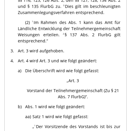
§§ 116, 123, 126 Abs. 2, den §§ 127, 128, 134 Abs. 2
und § 135 FlurbG zu.
Dies gilt im beschleunigten
3
Zusammen­legungsverfahren entsprechend.
(2)
Im Rahmen des Abs. 1 kann das Amt für
1
Ländliche Entwicklung der Teilnehmergemeinschaft
Weisungen erteilen.
§ 137 Abs. 2 FlurbG gilt
2
entsprechend.“
3.
Art. 3 wird aufgehoben.
4.
Art. 4 wird Art. 3 und wie folgt geändert:
a)
Die Überschrift wird wie folgt gefasst:
„Art. 3
Vorstand der Teilnehmergemeinschaft (Zu § 21
Abs. 7 FlurbG)“.
b)
Abs. 1 wird wie folgt geändert:
aa)
Satz 1 wird wie folgt gefasst:
„
Der Vorsitzende des Vorstands ist bis zur
1