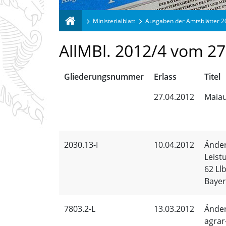
Ministerialblatt
Ausgaben der Amtsblätter 
AllMBl. 2012/4 vom 27
Gliederungsnummer
Erlass
Titel
27.04.2012
Maiau
2030.13-I
10.04.2012
Änder
Leist
62 Ll
Bayer
7803.2-L
13.03.2012
Änder
agrar