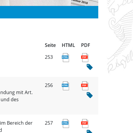
Seite
HTML
PDF
253
256
indung mit Art.
 und des
im Bereich der
257
d