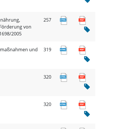
rnährung,
257
 Förderung von
1698/2005
eitmaßnahmen und
319
320
320