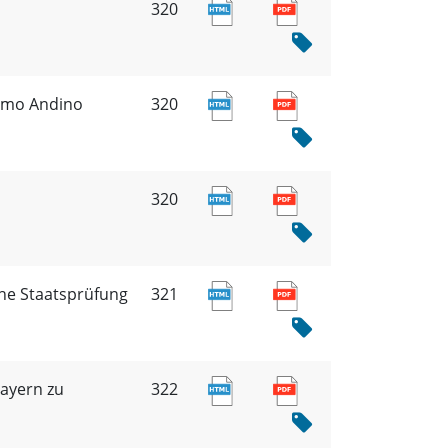
320
ramo Andino
320
320
che Staatsprüfung
321
Bayern zu
322