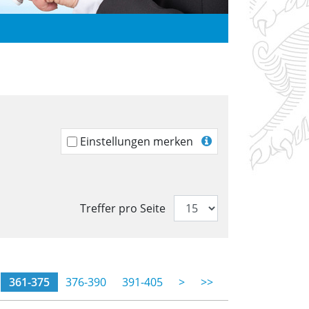
Einstellungen merken
Treffer pro Seite
(momentane Seite)
361-375
376-390
391-405
>
>>