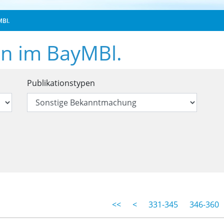
MBl.
en im BayMBl.
öffentlichungen im BayMBl.
Publikationstypen
fentlichungen im BayMBl.
<<
<
331-345
346-360