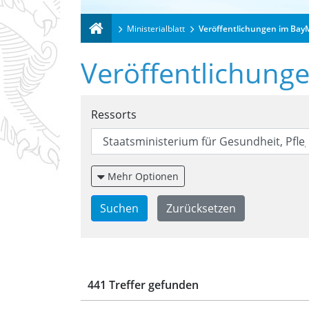
Ministerialblatt
Veröffentlichungen im Bay
Veröffentlichung
Suchformular für Ver
Ressorts
Mehr Optionen
Trefferliste für Veröf
441 Treffer gefunden