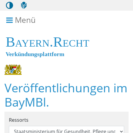
Menü
Menü ein- bzw. ausklappen
Bayern.Recht
Verkündungsplattform
Veröffentlichungen im
BayMBl.
Suchformular für Veröffentl
Ressorts