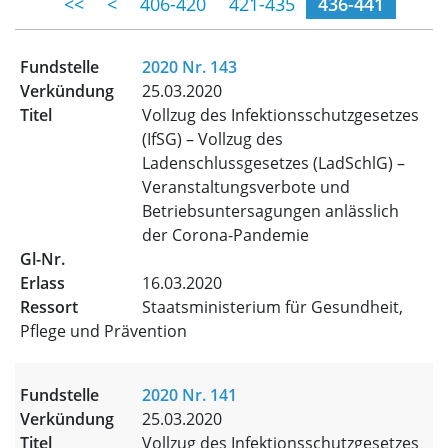
(momentane Se
<<
<
406-420
421-435
436-441
2020 Nr. 143
25.03.2020
Vollzug des Infektionsschutzgesetzes
(IfSG) – Vollzug des
Ladenschlussgesetzes (LadSchlG) –
Veranstaltungsverbote und
Betriebsuntersagungen anlässlich
der Corona-Pandemie
16.03.2020
Staatsministerium für Gesundheit,
Pflege und Prävention
2020 Nr. 141
25.03.2020
Vollzug des Infektionsschutzgesetzes