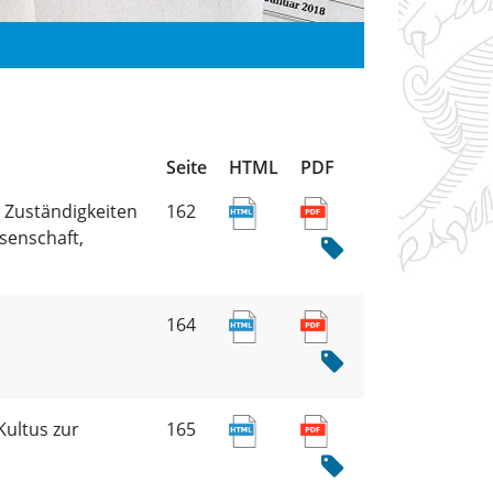
Seite
HTML
PDF
 Zuständigkeiten
162
senschaft,
164
Kultus zur
165