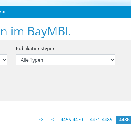
MBl.
en im BayMBl.
öffentlichungen im BayMBl.
Publikationstypen
fentlichungen im BayMBl.
(mom
<<
<
4456-4470
4471-4485
4486