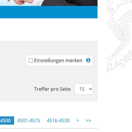
Einstellungen merken
Treffer pro Seite
entane Seite)
-4500
4501-4515
4516-4530
>
>>