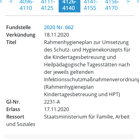
(momentane Seite)
<
<
4096-
4111-
4126-
4141-
4156-
>
4110
4125
4140
4155
4170
2020 Nr. 662
18.11.2020
Rahmenhygieneplan zur Umsetzung
des Schutz- und Hygienekonzepts für
die Kindertagesbetreuung und
Heilpädagogische Tagesstätten nach
der jeweils geltenden
Infektionsschutzmaßnahmenverordnun
(Rahmenhygieneplan
Kindertagesbetreuung und HPT)
2231-A
17.11.2020
Staatsministerium für Familie, Arbeit
und Soziales