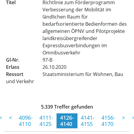
Richtlinie zum Förderprogramm
Verbesserung der Mobilität im
ländlichen Raum für
bedarfsorientierte Bedienformen des
allgemeinen ÖPNV und Pilotprojekte
landkreisübergreifender
Expressbusverbindungen im
Omnibusverkehr
97-B
26.10.2020
Staatsministerium für Wohnen, Bau
und Verkehr
Trefferliste für Veröffentlic
5.339 Treffer gefunden
(momentane Seite)
<
<
4096-
4111-
4126-
4141-
4156-
>
4110
4125
4140
4155
4170