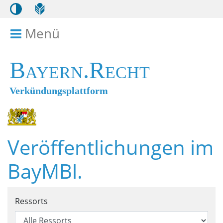
Menü
Menü ein- bzw. ausklappen
Bayern.Recht
Verkündungsplattform
Veröffentlichungen im
BayMBl.
Suchformular für Veröffentl
Ressorts