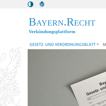
Bayern.Recht
Verkündungsplattform
GESETZ- UND VERORDNUNGSBLATT
M