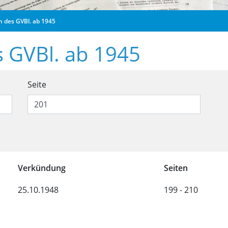
n des GVBl. ab 1945
s GVBl. ab 1945
 Ausgaben des GVBl. ab 1945
Seite
Ausgaben des GVBl. ab 1945
Verkündung
Seiten
25.10.1948
199 - 210