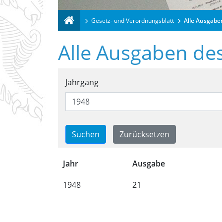
Gesetz- und Verordnungsblatt
Alle Ausgabe
Alle Ausgaben de
Suchformular für alle
Jahrgang
Trefferliste für alle 
Jahr
Ausgabe
1948
21