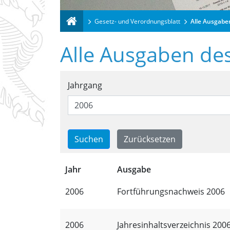
Gesetz- und Verordnungsblatt
Alle Ausgabe
Alle Ausgaben de
Suchformular für alle
Jahrgang
Trefferliste für alle 
Jahr
Ausgabe
2006
Fortführungsnachweis 2006
2006
Jahresinhaltsverzeichnis 200