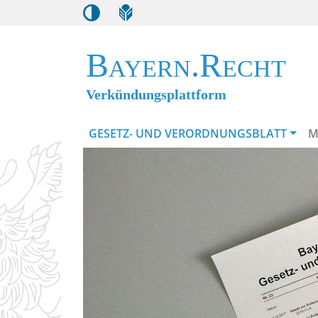
Bayern.Recht
Verkündungsplattform
GESETZ- UND VERORDNUNGSBLATT
M