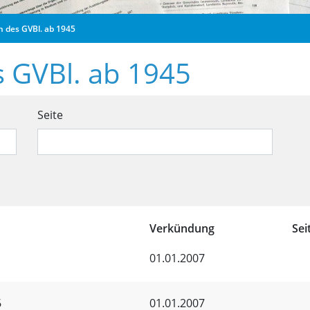
n des GVBl. ab 1945
s GVBl. ab 1945
 Ausgaben des GVBl. ab 1945
Seite
Ausgaben des GVBl. ab 1945
Verkündung
Sei
01.01.2007
6
01.01.2007