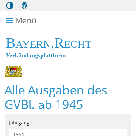
Menü
Menü ein- bzw. ausklappen
Bayern.Recht
Verkündungsplattform
Alle Ausgaben des
GVBl. ab 1945
Suchformular für alle Ausga
Jahrgang