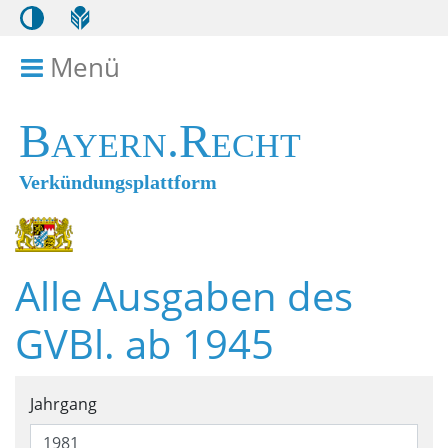
Menü
Menü ein- bzw. ausklappen
Bayern.Recht
Verkündungsplattform
Alle Ausgaben des
GVBl. ab 1945
Suchformular für alle Ausga
Jahrgang