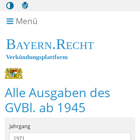
Menü
Menü ein- bzw. ausklappen
Bayern.Recht
Verkündungsplattform
Alle Ausgaben des
GVBl. ab 1945
Suchformular für alle Ausga
Jahrgang