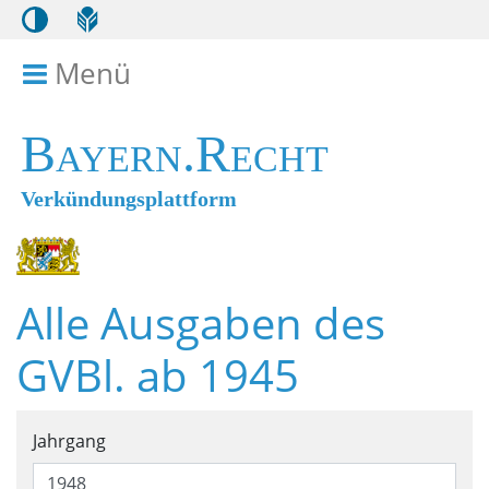
Menü
Menü ein- bzw. ausklappen
Bayern.Recht
Verkündungsplattform
Alle Ausgaben des
GVBl. ab 1945
Suchformular für alle Ausga
Jahrgang