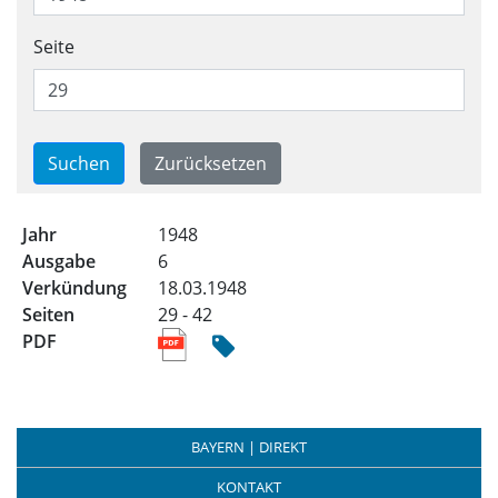
Seite
Trefferliste für alle Ausgabe
1948
6
18.03.1948
29 - 42
BAYERN | DIREKT
KONTAKT