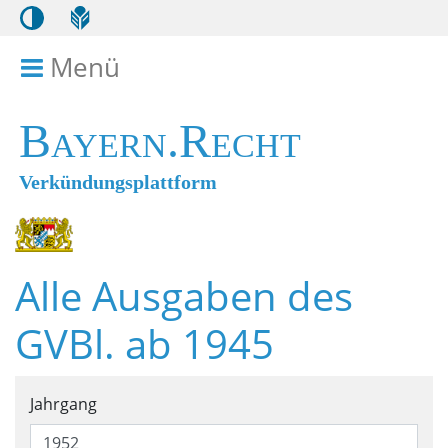
Menü
Menü ein- bzw. ausklappen
Bayern.Recht
Verkündungsplattform
Alle Ausgaben des
GVBl. ab 1945
Suchformular für alle Ausga
Jahrgang