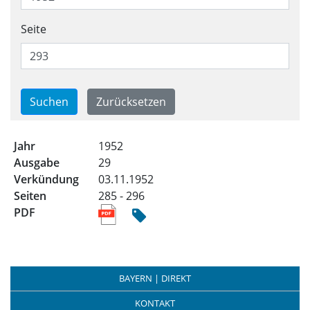
Seite
Trefferliste für alle Ausgabe
1952
29
03.11.1952
285 - 296
BAYERN | DIREKT
KONTAKT